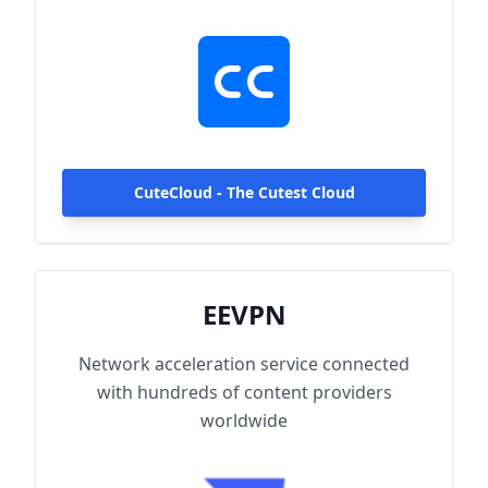
hundreds of content providers worldwide.
With up to 2000Mbps single-line access
capacity and 1000+ high-speed servers
globally, enjoy fast and stable connections
anytime, anywhere.
CuteCloud - The Cutest Cloud
EEVPN
Network acceleration service connected
with hundreds of content providers
worldwide