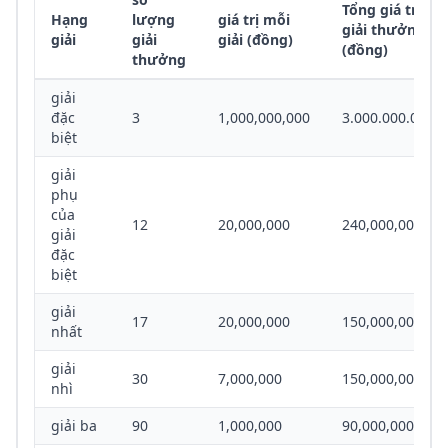
Tổng giá trị
Hạng
lượng
giá trị mỗi
giải thưởng
giải
giải
giải (đồng)
(đồng)
thưởng
giải
đặc
3
1,000,000,000
3.000.000.000
biệt
giải
phụ
của
12
20,000,000
240,000,000
giải
đặc
biệt
giải
17
20,000,000
150,000,000
nhất
giải
30
7,000,000
150,000,000
nhì
giải ba
90
1,000,000
90,000,000