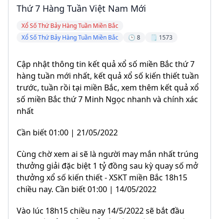
Thứ 7 Hàng Tuần Việt Nam Mới
Xổ Số Thứ Bảy Hàng Tuần Miền Bắc
Xổ Số Thứ Bảy Hàng Tuần Miền Bắc
🕒 8
🗒️ 1573
Cập nhật thông tin kết quả xổ số miền Bắc thứ 7
hàng tuần mới nhất, kết quả xổ số kiến thiết tuần
trước, tuần rồi tại miền Bắc, xem thêm kết quả xổ
số miền Bắc thứ 7 Minh Ngọc nhanh và chính xác
nhất
Cần biết 01:00 | 21/05/2022
Cùng chờ xem ai sẽ là người may mắn nhất trúng
thưởng giải đặc biệt 1 tỷ đồng sau kỳ quay số mở
thưởng xổ số kiến thiết - XSKT miền Bắc 18h15
chiều nay. Cần biết 01:00 | 14/05/2022
Vào lúc 18h15 chiều nay 14/5/2022 sẽ bắt đầu