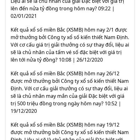
Liệu ai sẽ là chủ nhân của giải Đặc biệt với giá trị
lên đến nửa tỷ đồng trong hôm nay? 09:22 |
02/01/2021
Kết quả xổ số miền Bắc (XSMB) hôm nay 2/1 được
mở thưởng bởi Công ty xổ số kiến thiết Nam Định.
Với cơ cấu giá trị giải thưởng có sự thay đổi, liệu ai
sẽ là chủ nhân của tấm vé số đặc biệt với giá trị
lên tới nửa tỷ đồng? 10:08 | 26/12/2020
Kết quả xổ số miền Bắc (XSMB) hôm nay 26/12
được mở thưởng bởi Công ty xổ số kiến thiết Nam
Định. Với cơ cấu giải thưởng có sự thay đổi, liệu ai
sẽ là chủ nhân may mắn của giải Đặc biệt với giá
trị 500 triệu đồng trong ngày hôm nay? 10:52 |
19/12/2020
Kết quả xổ số miền Bắc (XSMB) hôm nay 19/12
được mở thưởng bởi Công ty xổ số kiến thiết Nam
Định. Liệu ai sẽ là chủ nhân của giải Đặc biệt với