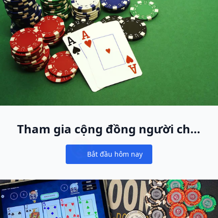
Tham gia cộng đồng người chơi
cash game lớn nhất thế giới
Bắt đầu hôm nay
Notifications