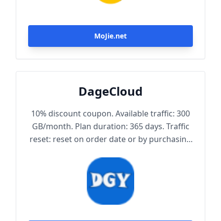
MoJie.net
DageCloud
10% discount coupon. Available traffic: 300
GB/month. Plan duration: 365 days. Traffic
reset: reset on order date or by purchasing
traffic package. Maximum achievable
bandwidth: 1000 Mbps. Node protocol:
Trojan.