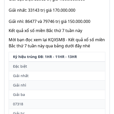
Giải nhất: 33143 trị giá 170.000.000
Giải nhì: 86477 và 79746 trị giá 150.000.000
Kết quả xổ số miền Bắc thứ 7 tuần này
Mời bạn đọc xem lại KQXSMB - Kết quả xổ số miền
Bắc thứ 7 tuần này qua bảng dưới đây nhé
Ký hiệu trúng ĐB: 1HR - 11HR - 13HR
Đặc biệt
Giải nhất
Giải nhì
Giải ba
07318
Giải tư