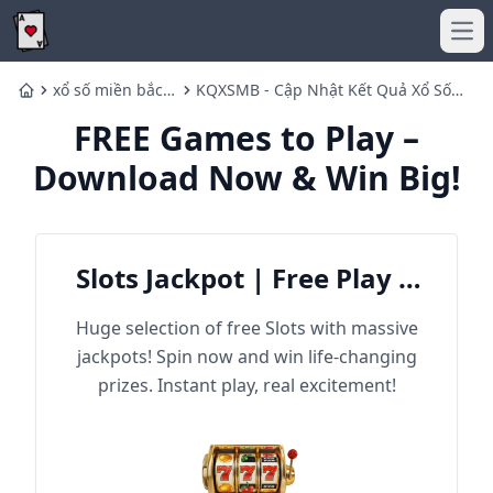
Ope
xổ số miền bắc
KQXSMB - Cập Nhật Kết Quả Xổ Số
Home
thứ bảy hàng
Miền Bắc Thứ 7 Hàng Tuần Việt Nam
FREE Games to Play –
tuần
Mới
Download Now & Win Big!
Slots Jackpot | Free Play &
Win Big
Huge selection of free Slots with massive
jackpots! Spin now and win life-changing
prizes. Instant play, real excitement!