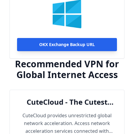
OKX Exchange Backup URL
Recommended VPN for
Global Internet Access
CuteCloud - The Cutest
Cloud
CuteCloud provides unrestricted global
network acceleration. Access network
acceleration services connected with