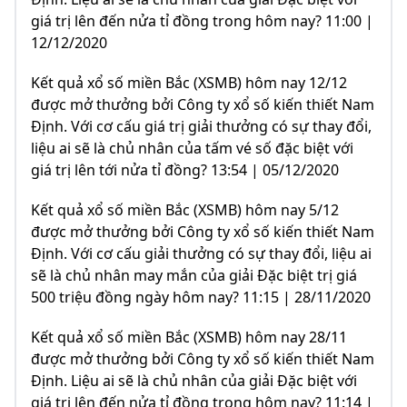
giá trị lên đến nửa tỉ đồng trong hôm nay? 11:00 |
12/12/2020
Kết quả xổ số miền Bắc (XSMB) hôm nay 12/12
được mở thưởng bởi Công ty xổ số kiến thiết Nam
Định. Với cơ cấu giá trị giải thưởng có sự thay đổi,
liệu ai sẽ là chủ nhân của tấm vé số đặc biệt với
giá trị lên tới nửa tỉ đồng? 13:54 | 05/12/2020
Kết quả xổ số miền Bắc (XSMB) hôm nay 5/12
được mở thưởng bởi Công ty xổ số kiến thiết Nam
Định. Với cơ cấu giải thưởng có sự thay đổi, liệu ai
sẽ là chủ nhân may mắn của giải Đặc biệt trị giá
500 triệu đồng ngày hôm nay? 11:15 | 28/11/2020
Kết quả xổ số miền Bắc (XSMB) hôm nay 28/11
được mở thưởng bởi Công ty xổ số kiến thiết Nam
Định. Liệu ai sẽ là chủ nhân của giải Đặc biệt với
giá trị lên đến nửa tỉ đồng trong hôm nay? 11:14 |