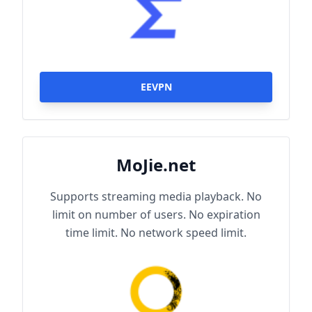
EEVPN
MoJie.net
Supports streaming media playback. No
limit on number of users. No expiration
time limit. No network speed limit.