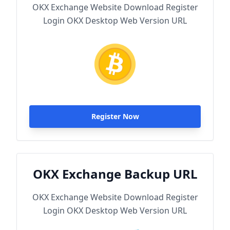
OKX Exchange Website Download Register
Login OKX Desktop Web Version URL
Register Now
OKX Exchange Backup URL
OKX Exchange Website Download Register
Login OKX Desktop Web Version URL