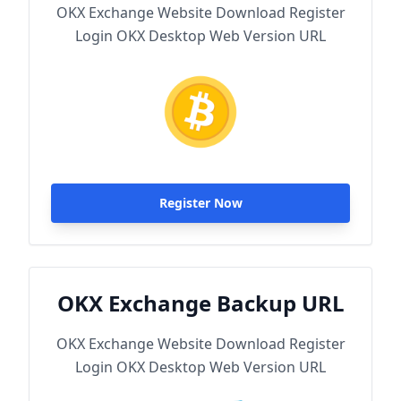
OKX Exchange Website Download Register
Login OKX Desktop Web Version URL
Register Now
OKX Exchange Backup URL
OKX Exchange Website Download Register
Login OKX Desktop Web Version URL