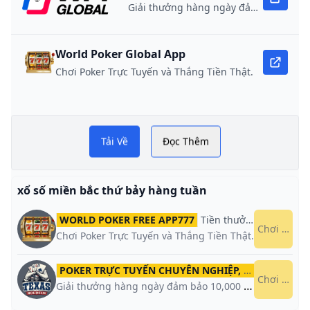
Giải thưởng hàng ngày đảm bảo 10,000 USD
World Poker Global App
Chơi Poker Trực Tuyến và Thắng Tiền Thật.
ố
Tải Về
Đọc Thêm
n
ếp
xổ số miền bắc thứ bảy hàng tuần
B
WORLD POKER FREE APP777
Tiền thưởng chào mừng
Chơi ngay
Chơi Poker Trực Tuyến và Thắng Tiền Thật.
POKER TRỰC TUYẾN CHUYÊN NGHIỆP, GIÀNH GIẢI THƯỞNG HẤP DẪN
Chơi ngay
Giải thưởng hàng ngày đảm bảo 10,000 USD