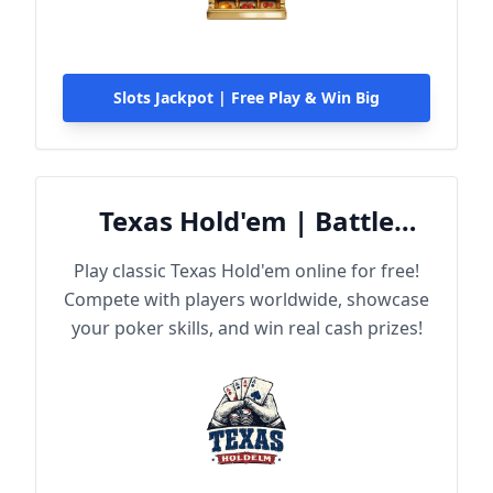
Slots Jackpot | Free Play & Win Big
Texas Hold'em | Battle
Online
Play classic Texas Hold'em online for free!
Compete with players worldwide, showcase
your poker skills, and win real cash prizes!