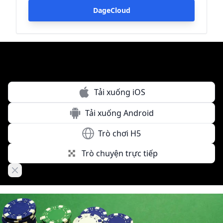
DageCloud
Tải xuống iOS
Tải xuống Android
Trò chơi H5
Trò chuyện trực tiếp
Close banner