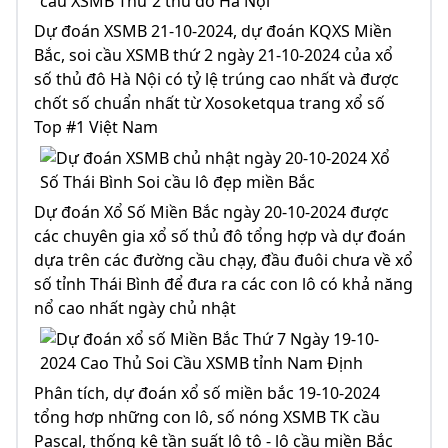
Dự đoán XSMB 21-10-2024, dự đoán KQXS Miền
Bắc, soi cầu XSMB thứ 2 ngày 21-10-2024 của xổ
số thủ đô Hà Nội có tỷ lệ trúng cao nhất và được
chốt số chuẩn nhất từ Xosoketqua trang xổ số
Top #1 Việt Nam
Dự đoán Xổ Số Miền Bắc ngày 20-10-2024 được
các chuyên gia xổ số thủ đô tổng hợp và dự đoán
dựa trên các đường cầu chạy, đầu đuôi chưa về xổ
số tỉnh Thái Bình để đưa ra các con lô có khả năng
nổ cao nhất ngày chủ nhật
Phân tích, dự đoán xổ số miền bắc 19-10-2024
tổng hơp những con lô, số nóng XSMB TK cầu
Pascal, thống kê tần suất lô tô - lô cầu miền Bắc