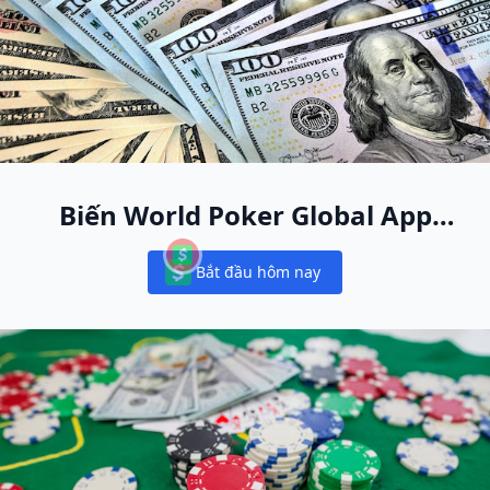
Biến World Poker Global App
thành ngôi nhà poker online
Bắt đầu hôm nay
mới của bạn
Notifications