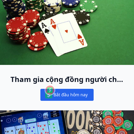
Tham gia cộng đồng người chơi
cash game lớn nhất thế giới
Bắt đầu hôm nay
Notifications