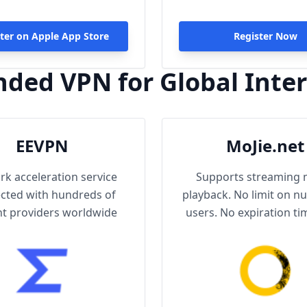
ter on Apple App Store
Register Now
ed VPN for Global Inter
EEVPN
MoJie.net
k acceleration service
Supports streaming 
cted with hundreds of
playback. No limit on n
t providers worldwide
users. No expiration tim
No network speed li