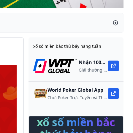
xổ số miền bắc thứ bảy hàng tuần
Nhận 100% hoàn tiền khi nạp lần đầu
Giải thưởng hàng ngày đảm bảo 10,000 USD
World Poker Global App
Chơi Poker Trực Tuyến và Thắng Tiền Thật.
 miền bắc
XSMB Thu 7 - Kết quả
số miền Bắc Thứ 7 h