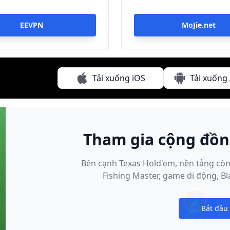
EEVPN
MoJie.net
Tải xuống iOS
Tải xuống
Tham gia cộng đồn
game lớn nh
Bên cạnh Texas Hold'em, nền tảng còn
Fishing Master, game di động, Bl
Bắt đầu
Notification