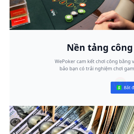
Nền tảng công
WePoker cam kết chơi công bằng v
bảo bạn có trải nghiệm chơi gam
Bắt 
Notificat