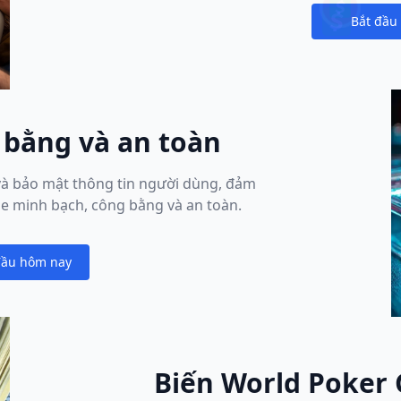
Bắt đầu
Notification
 bằng và an toàn
à bảo mật thông tin người dùng, đảm
e minh bạch, công bằng và an toàn.
đầu hôm nay
ions
Biến World Poker 