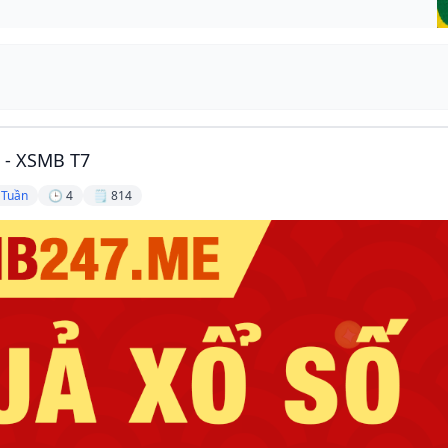
 - XSMB T7
 Tuần
🕒 4
🗒️ 814
xổ số