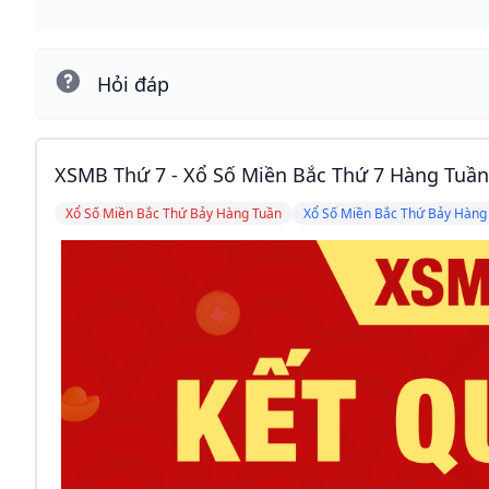
Hỏi đáp
XSMB Thứ 7 - Xổ Số Miền Bắc Thứ 7 Hàng Tuần
Xổ Số Miền Bắc Thứ Bảy Hàng Tuần
Xổ Số Miền Bắc Thứ Bảy Hàng