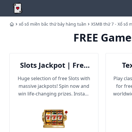
xổ số miền bắc thứ bảy hàng tuần
XSMB thứ 7 - Xổ số 
Home
FREE Games
Slots Jackpot | Free
Te
Play & Win Big
B
Huge selection of free Slots with
Play cla
massive jackpots! Spin now and
for fre
win life-changing prizes. Instant
worldwi
play, real excitement!
skills,