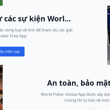
 các sự kiện World
trực tiếp toàn cầu
c vòng loại vệ tinh để tham dự các giải
oker Free App.
đầu hôm nay
ions
An toàn, bảo mật
World Poker Global App được xây dựn
chúng tôi tự hào về mức