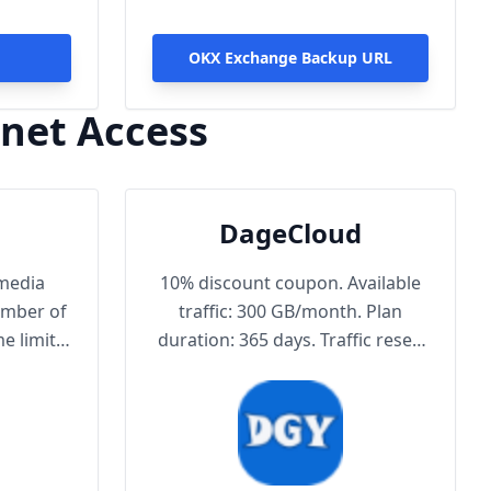
OKX Exchange Backup URL
net Access
DageCloud
media
10% discount coupon. Available
umber of
traffic: 300 GB/month. Plan
e limit.
duration: 365 days. Traffic reset:
mit.
reset on order date or by
purchasing traffic package.
Maximum achievable bandwidth:
1000 Mbps. Node protocol:
Trojan.