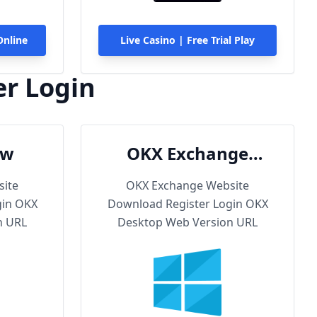
Online
Live Casino | Free Trial Play
r Login
ow
OKX Exchange
Backup URL
ite
OKX Exchange Website
gin OKX
Download Register Login OKX
n URL
Desktop Web Version URL