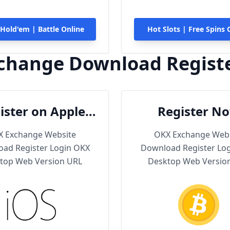
 Hold'em | Battle Online
Hot Slots | Free Spins 
change Download Registe
ister on Apple
Register N
App Store
X Exchange Website
OKX Exchange Webs
ad Register Login OKX
Download Register Lo
top Web Version URL
Desktop Web Versio