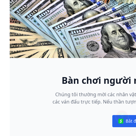
Bàn chơi người 
Chúng tôi thường mời các nhân vật
các ván đấu trực tiếp. Nếu thần tượ
thi đấu và g
Bắt 
Notificat