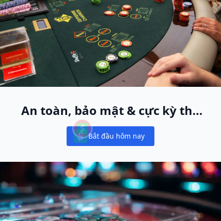
An toàn, bảo mật & cực kỳ thú
vị
Bắt đầu hôm nay
Notifications