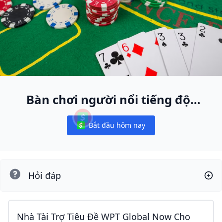
Bàn chơi người nổi tiếng độc
nhất
Bắt đầu hôm nay
Notifications
Hỏi đáp
Nhà Tài Trợ Tiêu Đề WPT Global Now Cho