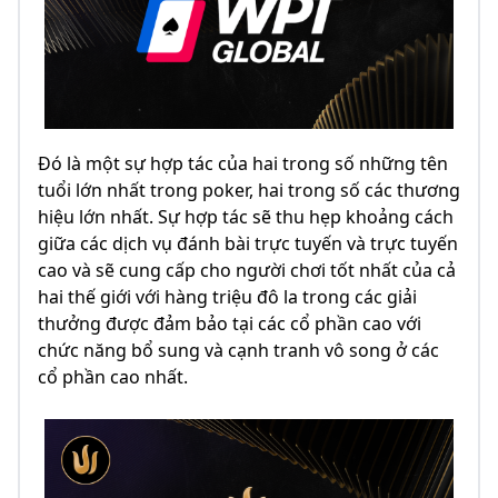
Đó là một sự hợp tác của hai trong số những tên
tuổi lớn nhất trong poker, hai trong số các thương
hiệu lớn nhất. Sự hợp tác sẽ thu hẹp khoảng cách
giữa các dịch vụ đánh bài trực tuyến và trực tuyến
cao và sẽ cung cấp cho người chơi tốt nhất của cả
hai thế giới với hàng triệu đô la trong các giải
thưởng được đảm bảo tại các cổ phần cao với
chức năng bổ sung và cạnh tranh vô song ở các
cổ phần cao nhất.