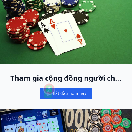
Tham gia cộng đồng người chơi
cash game lớn nhất thế giới
Bắt đầu hôm nay
Notifications