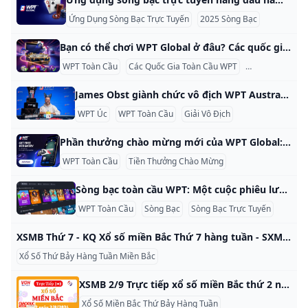
Ứng Dụng Sòng Bạc Trực Tuyến
2025 Sòng Bạc
WPT Toàn
Bạn có thể chơi WPT Global ở đâu? Các quốc gia được hỗ trợ & nổi bật nền tảng Tham gia cùng người chơi từ hơn 60 quốc gia trên thế giới, WPT Global đã xây dựng một trong những cái tên có uy tín nhất trong trò chơi trực tuyến. Điều này bao gồm: **Bắc Mỹ:**Canada, Hoa Kỳ **Châu Âu:**Vương quốc Anh, Đức, Pháp, Ý, Tây Ban Nha, Hà Lan, Bỉ, Thụy Sĩ, Áo, Ireland, Bồ Đào Nha, Thụy Điển, Na Uy, Đan Mạch, Phần Lan, Ba Lan, Cộng hòa Séc, Hungary, Romania, Bulgaria, Hy Lạp, Cyprus, Thổ Nhĩ Kỳ **Châu Á:**Nhật Bản, Hàn Quốc, Singapore, Hồng Kông, Đài Loan, Ấn Độ, Malaysia, Indonesia, Philippines, Thái Lan, Việt Nam **Châu Đại Dương:**Úc, New Zealand **Mỹ Latinh:**Brazil, Mexico, Argentina, Chile, Colombia, Costa Rica, Panama **Châu Phi & Trung Đông:**Nam Phi, Nigeria, Ai Cập, Các Tiểu vương quốc Ả Rập Thống nhất, Ả Rập Saudi, Israel WPT Global là tất cả về các tùy chọn chơi game ở cốt lõi của nó.
WPT Toàn Cầu
Các Quốc Gia Toàn Cầu WPT
Poker Trực Tuy
James Obst giành chức vô địch WPT Australia và giành được 585.359 đô la Úc Broadbeach, QLD, Australia (25 tháng 9 năm 2024) – Trong màn thể hiện kỹ năng ấn tượng, James Obst đã giành được danh hiệu World Poker Tour (WPT) đầu tiên của mình tại giải đấu Giải vô địch WPT Australia, kiếm được số tiền đáng chú ý là AUD $585.359 (khoảng USD $398.512) sau khi đánh bại gần 400 đối thủ. Chiến thắng vẻ vang Obst thống trị đấu trường trong giải đấu mua vào trị giá 8.
WPT Úc
WPT Toàn Cầu
Giải Vô Địch
Phần thưởng chào mừng mới của WPT Global: lên tới $ 3580 phần thưởng WPT Global đã làm mới phần thưởng chào mừng của mình, cho người chơi mới cơ hội lấy lên tới $ 3,580 trong tổng giá trị. Ưu đãi hoàn chỉnh này kết hợp phần thưởng tiền gửi 100% với tiền thưởng thêm như vé giải đấu và tiền sòng bạc, dẫn đến gói hoàn hảo cho người chơi poker hoặc sòng bạc. Chào mừng sự cố tiền thưởng **Trận đấu tiền gửi 100%:**Nhận lại tới 3.
WPT Toàn Cầu
Tiền Thưởng Chào Mừng
Tiền Thưởng Poker
Sòng bạc toàn cầu WPT: Một cuộc phiêu lưu đầy thú vị Nếu bạn đã nhận được những cú đá của mình với hành động poker của WPT Global, nhưng bạn cảm thấy bạn muốn có nhiều cách để có một vụ nổ (với tiềm năng để có thêm một số tiền mặt) thì sòng bạc toàn cầu WPT có thể nằm ngay trên đường phố của bạn. Đó là một khu vực sòng bạc trực tuyến ẩn trong cùng một ứng dụng (hoặc trang web) nơi bạn chơi các giải đấu poker yêu thích của mình.
WPT Toàn Cầu
Sòng Bạc
Sòng Bạc Trực Tuyến
XSMB Thứ 7 - KQ Xổ số miền Bắc Thứ 7 hàng tuần - SXMB Thu 7 XSMB thứ 7 - Kết quả xổ số miền Bắc thứ 7 hàng tuần mở thưởng tại Nam Định, KQ SXMB thứ 7 ngày 14/06/2025 ĐB: …, G1: 47746, G2: 20002 - 91667, G3: 90475 - 90417 - 10879 - 69549 - 15592 - 10813 - tường thuật KQXSMB lúc 18h10 hàng ngày XSMBXSMB Thứ 7XSMB 14/06/2025 XSMBXSMB Thứ 7XSMB 07/06/2025 SXMBXSMB Thứ 7XSMB 31/05/2025 SXMBXSMB Thứ 7XSMB 24/05/2025 KQXSMBXSMB Thứ 7XSMB 17/05/2025 KQXSMBXSMB Thứ 7XSMB 10/05/2025 KQXSMBXSMB Thứ 7XSMB 03/05/2025
Xổ Số Thứ Bảy Hàng Tuần Miền Bắc
XSMB 2/9 Trực tiếp xổ số miền Bắc thứ 2 ngày 2/9/2024 VOH - XSMB 2/9 trực tiếp lúc 18h10 hôm nay. Kết quả xổ số miền Bắc thứ 2 quay thưởng trực tiếp hàng tuần nhanh, chính xác. KQXSMB 2/9, SXMB 2/9/2024 {Ngày xuất bản} VOH - XSMB 2/9 trực tiếp lúc 18h10 hôm nay. Kết quả xổ số miền Bắc thứ 2 quay thưởng trực tiếp hàng tuần nhanh, chính xác. KQXSMB 2/9, SXMB 2/9/2024 Xem trực tiếp kết quả xổ số miền Bắc hôm nay thứ 2 ngày 2/9/2024 tại kênh Youtube Xổ số Đại Phát.
Xổ Số Miền Bắc Thứ Bảy Hàng Tuần