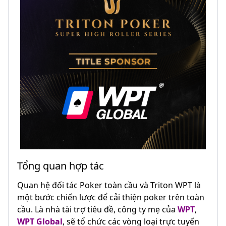
Tổng quan hợp tác
Quan hệ đối tác Poker toàn cầu và Triton WPT là
một bước chiến lược để cải thiện poker trên toàn
cầu. Là nhà tài trợ tiêu đề, công ty mẹ của
WPT
,
WPT Global
, sẽ tổ chức các vòng loại trực tuyến