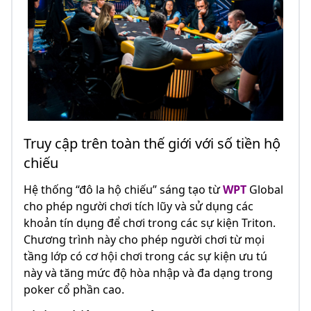
Truy cập trên toàn thế giới với số tiền hộ
chiếu
Hệ thống “đô la hộ chiếu” sáng tạo từ
WPT
Global
cho phép người chơi tích lũy và sử dụng các
khoản tín dụng để chơi trong các sự kiện Triton.
Chương trình này cho phép người chơi từ mọi
tầng lớp có cơ hội chơi trong các sự kiện ưu tú
này và tăng mức độ hòa nhập và đa dạng trong
poker cổ phần cao.