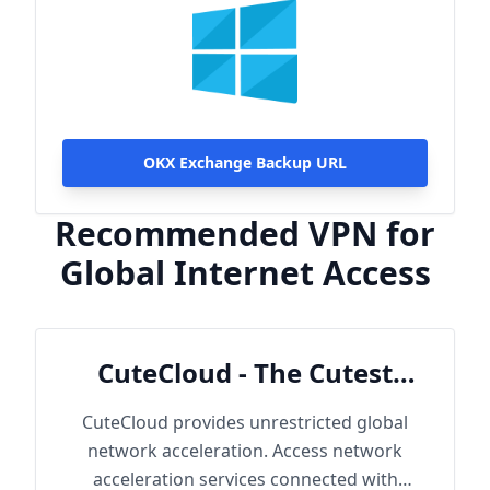
OKX Exchange Backup URL
Recommended VPN for
Global Internet Access
CuteCloud - The Cutest
Cloud
CuteCloud provides unrestricted global
network acceleration. Access network
acceleration services connected with