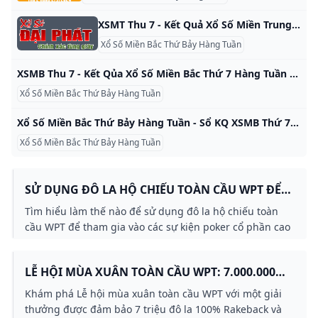
XSMT Thu 7 - Kết Quả Xổ Số Miền Trung Thứ 7 Hàng Tuần XSMT Thu 7 - Kết quả xổ số miền Trung Thứ 7 hàng tuần được tường thuật trực tiếp lúc 17h15 hàng ngày, SXMT Thu 7, KQXSMT Thu 7, XSMTR Thứ 7 Thống kê xổ số miền Trung 24/04/2025 - Hôm nay thứ 5 ngày 24/04/2025, thống kê XSMT được phân tích từ các bảng thống kê xổ số của các đài miền Trung. Lịch mở thưởng Thứ Hai: Phú Yên - TT.
Xổ Số Miền Bắc Thứ Bảy Hàng Tuần
XSMB Thu 7 - Kết Qủa Xổ Số Miền Bắc Thứ 7 Hàng Tuần KQXSMB Thứ 7 - Kết quả xsmb thứ 7 hàng tuần được cập nhật liên tục, nhanh nhất và chính xác nhất. Xổ Số Thiên Ý trang kết quả xổ số TOP 1 Việt Nam. Đầu Lô Tô 0 01, 03, 01 1 10, 13, 13 2 - 3 30, 35, 38 4 49, 43, 49 5 53, 54, 58 6 67, 62, 65 7 78, 78, 78 8 81, 80, 85 9 92, 98, 93 Đầu Lô Tô 0 00 1 - 2 21, 27 3 35, 38, 33, 36, 36, 35 4 41, 43, 47 5 57, 53, 54, 52, 50 6 63, 63 7 77, 75 8 82, 80, 84, 82, 83 9 97 Đầu Lô Tô 0 03, 07, 00, 06 1 17, 15, 15, 16 2 24, 26 3 30, 30, 34 4 44, 40 5 50, 52 6 - 7 72, 71, 75 8 83, 80, 81, 87, 86, 81, 80 9 - Đầu Lô Tô 0 01, 08 1 19, 19, 14, 16, 11, 19, 15 2 23, 26, 25 3 34, 38, 38 4 46 5 59 6 - 7 76, 77, 72, 74, 75, 77 8 81 9 98, 94, 91 Đầu Lô Tô 0 - 1 17, 15, 14 2 29, 24, 21, 23 3 36, 36, 39, 35 4 46, 44, 44, 49, 44 5 54, 59, 55 6 - 7 70, 70 8 89, 87 9 94, 98, 92, 91 Đầu Lô Tô 0 09 1 18 2 25, 25, 29, 22, 22 3 32, 36 4 44, 43, 42, 42 5 53, 54, 58, 56 6 69, 67, 69 7 78, 78, 73 8 86, 85 9 95, 92 Đầu Lô Tô 0 07, 03 1 11, 10, 13 2 22, 29, 24 3 36, 35 4 47, 43, 45, 47, 44, 45 5 50, 56, 55 6 64, 61, 66 7 74, 75, 76 8 86, 87 9 -
Xổ Số Miền Bắc Thứ Bảy Hàng Tuần
Xổ Số Miền Bắc Thứ Bảy Hàng Tuần - Sổ KQ XSMB Thứ 7 Kết quả XSMB Thứ 7 - Cập nhật kết quả xổ số miền Bắc thứ Bảy hàng tuần nhanh và chính xác. Thống kê lô tô SXMB Thứ Bảy theo từng ngày. Thống kê tần suất các cặp lô tô về nhiều và ít lần trong 4 kỳ mở thưởng xổ số miền Bắc Thứ 7 gần đây: Lô tô miền Bắc về nhiều vào Thứ 7 Cặp số Xuất hiện Cặp số Xuất hiện 38 4 lượt 78 3 lượt 80 4 lượt 01 3 lượt 81 4 lượt 15 3 lượt 75 3 lượt 19 3 lượt 77 3 lượt 30 3 lượt Lô tô miền Bắc về ít lần nhất vào Thứ 7 Cặp số Xuất hiện Cặp số Xuất hiện 02 0 lượt 18 0 lượt 04 0 lượt 20 0 lượt 05 0 lượt 22 0 lượt 09 0 lượt 28 0 lượt 12 0 lượt 29 0 lượt Kết quả xổ số miền Bắc Thứ 7 các kỳ quay trước XSMB ngày 12/10/2024 Mã ĐB 4UF - 6UF - 7UF - 9UF-10UF - 14UF - 16UF - 20UF Giải ĐB 13763 Giải 1 84035 Giải 2 5673849482 Giải 3 933331168086636813570473669121 Giải 4 0200957771844053 Giải 5 843572414243975486974375 Giải 6 582727052 Giải 7 50478363 Bảng Loto XSMB ngày 12/10/2024
Xổ Số Miền Bắc Thứ Bảy Hàng Tuần
SỬ DỤNG ĐÔ LA HỘ CHIẾU TOÀN CẦU WPT ĐỂ
VÀO CÁC SỰ KIỆN CỔ PHẦN CAO CỦA TRITON
Tìm hiểu làm thế nào để sử dụng đô la hộ chiếu toàn
cầu WPT để tham gia vào các sự kiện poker cổ phần cao
của Triton.
LỄ HỘI MÙA XUÂN TOÀN CẦU WPT: 7.000.000
ĐÔ LA GIẢI THƯỞNG ĐƯỢC ĐẢM BẢO
Khám phá Lễ hội mùa xuân toàn cầu WPT với một giải
thưởng được đảm bảo 7 triệu đô la 100% Rakeback và