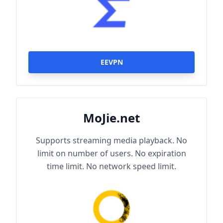
EEVPN
MoJie.net
Supports streaming media playback. No
limit on number of users. No expiration
time limit. No network speed limit.