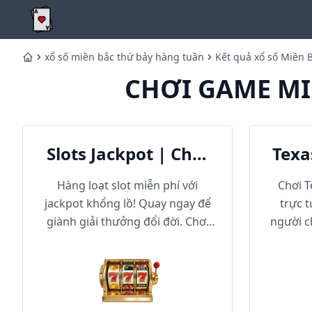
xổ số miền bắc thứ bảy hàng tuần
Home
CHƠI GAME MIỄ
Slots Jackpot | Chơi
Texa
Miễn Phí & Thắng
Đầ
Hàng loạt slot miễn phí với
Chơi T
Lớn
jackpot khổng lồ! Quay ngay để
trực t
giành giải thưởng đổi đời. Chơi
người c
tức thì, cảm xúc thật!
năng po