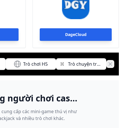
thông tối đa có thể đạt: 1000
Mbps. Giao thức nút: Trojan.
DageCloud
Trò chơi H5
Trò chuyện trực
Close ba
tiếp
g người chơi cash
ất thế giới
 cung cấp các mini-game thú vị như
ackjack và nhiều trò chơi khác.