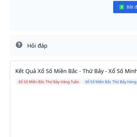
Bắt 
Notificat
Hỏi đáp
Kết Quả Xổ Số Miền Bắc - Thứ Bảy - Xổ Số Mi
Xổ Số Miền Bắc Thứ Bảy Hàng Tuần
Xổ Số Miền Bắc Thứ Bảy Hàng