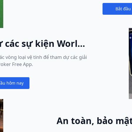
Bắt đầu
Notification
 các sự kiện World
trực tiếp toàn cầu
c vòng loại vệ tinh để tham dự các giải
oker Free App.
đầu hôm nay
ions
An toàn, bảo mật