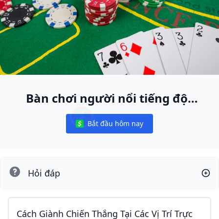
Bàn chơi người nổi tiếng độc
nhất
Bắt đầu hôm nay
Notifications
Hỏi đáp
Cách Giành Chiến Thắng Tại Các Vị Trí Trực