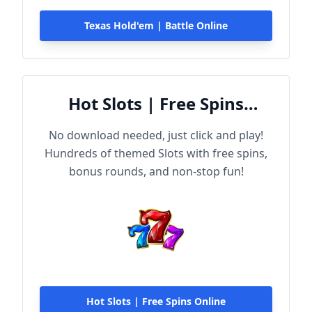
Texas Hold'em | Battle Online
Hot Slots | Free Spins
Online
No download needed, just click and play!
Hundreds of themed Slots with free spins,
bonus rounds, and non-stop fun!
Hot Slots | Free Spins Online