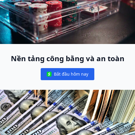
Nền tảng công bằng và an toàn
Bắt đầu hôm nay
Notifications