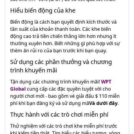
Hiểu biến động của khe
Biến động là cách bạn quyết định kích thước và
tần suất của khoản thanh toán. Các khe biến
động cao trả tiền chiến thắng lớn hơn nhưng ít
thường xuyên hơn. Biết những gì phù hợp với sự
thèm ăn rủi ro của bạn trước khi bạn quay.
Sử dụng các phần thưởng và chương
trình khuyến mãi
Tận dụng các chương trình khuyến mãi!
WPT
Global
cung cấp các đặc quyền tuyệt vời cho
người chơi mới - bao gồm vé giải đấu $ 110 miễn
phí khi bạn đăng ký và sử dụng mã
Và dưới đây
.
Thực hành với các trò chơi miễn phí
Thử nghiệm với các trò chơi khe miễn phí trước
khi kiếm tiền thật. Tìm hiểu các biểu tượng, vòng