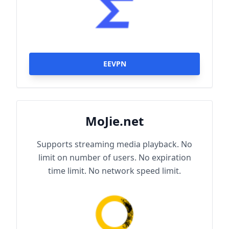
EEVPN
MoJie.net
Supports streaming media playback. No
limit on number of users. No expiration
time limit. No network speed limit.