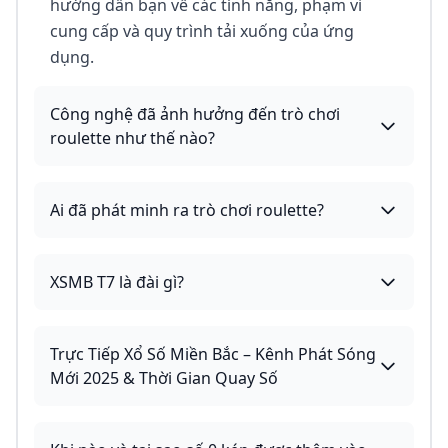
hướng dẫn bạn về các tính năng, phạm vi
cung cấp và quy trình tải xuống của ứng
dụng.
Công nghệ đã ảnh hưởng đến trò chơi
roulette như thế nào?
Ai đã phát minh ra trò chơi roulette?
XSMB T7 là đài gì?
Trực Tiếp Xổ Số Miền Bắc – Kênh Phát Sóng
Mới 2025 & Thời Gian Quay Số