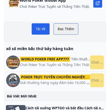
World Poker Global App
Chơi Poker Trực Tuyến và Thắng Tiền Thật.
ố
Tải Về
Đọc Thêm
n
ếp
xổ số miền bắc thứ bảy hàng tuần
B
WORLD POKER FREE APP777
Tiền thưởng chào mừng
Chơi ngay
Chơi Poker Trực Tuyến và Thắng Tiền Thật.
POKER TRỰC TUYẾN CHUYÊN NGHIỆP, GIÀNH GIẢI THƯỞNG HẤP DẪN
Chơi ngay
Giải thưởng hàng ngày đảm bảo 10,000 USD
Bài Viết Mới Nhất
Cách tải xuống WPTGO và bắt đầu Cách tải xuống WPTGO và bắt đầu với Poker trực tuyến Bắt đầu với WPTGO, nền tảng poker trực tuyến được liên kết với World Poker Tour, thật đơn giản và nhanh chóng. Hãy làm theo các bước đơn giản sau để tải xuống phần mềm và thiết lập tài khoản của bạn. Bước 1: Tải ứng dụng WPTGO Để bắt đầu, hãy nhấp vào nút Tải xuống ngay trên trang web WPTGO.