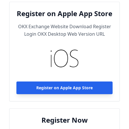
Register on Apple App Store
OKX Exchange Website Download Register
Login OKX Desktop Web Version URL
Register on Apple App Store
Register Now