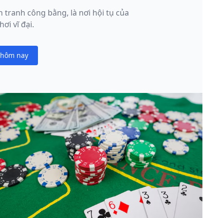
line mới của bạn
h tranh công bằng, là nơi hội tụ của
ơi vĩ đại.
 hôm nay
s