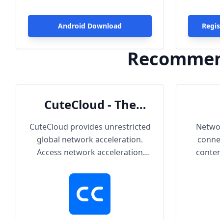
Android Download
Regis
Recommend
CuteCloud - The
Cutest Cloud
CuteCloud provides unrestricted
Networ
global network acceleration.
conne
Access network acceleration
conten
services connected with
hundreds of content providers
worldwide. With up to 2000Mbps
single-line access capacity and
1000+ high-speed servers