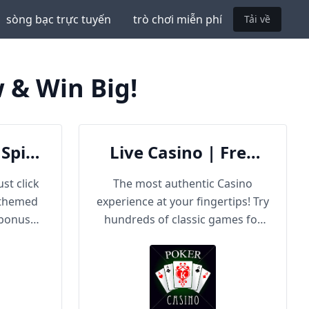
sòng bạc trực tuyến
trò chơi miễn phí
Tải về
 & Win Big!
 Spins
Live Casino | Free
Trial Play
st click
The most authentic Casino
 themed
experience at your fingertips! Try
 bonus
hundreds of classic games for
 fun!
free, feel the thrill, win real
rewards!