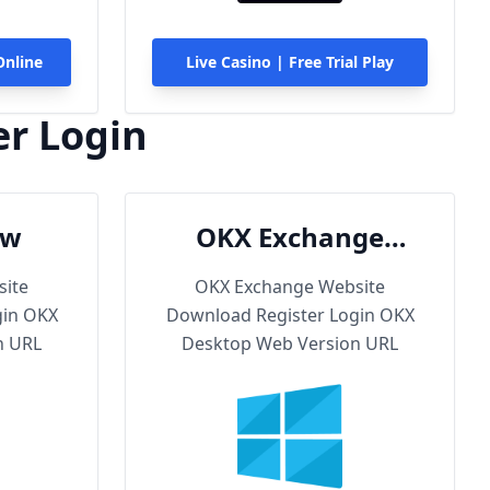
Online
Live Casino | Free Trial Play
r Login
ow
OKX Exchange
Backup URL
ite
OKX Exchange Website
gin OKX
Download Register Login OKX
n URL
Desktop Web Version URL