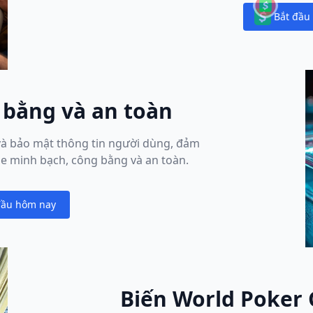
Bắt đầu
Notification
 bằng và an toàn
à bảo mật thông tin người dùng, đảm
e minh bạch, công bằng và an toàn.
đầu hôm nay
ions
Biến World Poker 