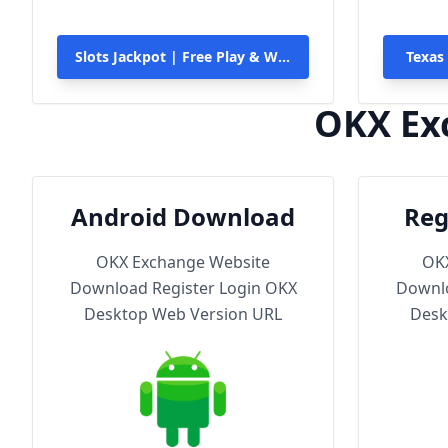
Slots Jackpot | Free Play & Win
Texas
Big
OKX Ex
Android Download
Reg
OKX Exchange Website
OK
Download Register Login OKX
Downlo
Desktop Web Version URL
Desk