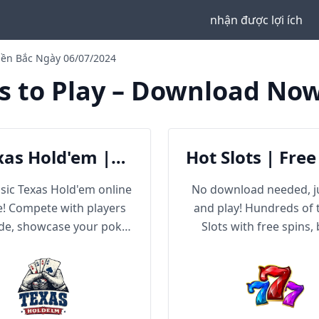
nhận được lợi ích
iền Bắc Ngày 06/07/2024
 to Play – Download Now
xas Hold'em |
Hot Slots | Free
attle Online
Online
ssic Texas Hold'em online
No download needed, ju
e! Compete with players
and play! Hundreds of
de, showcase your poker
Slots with free spins,
 and win real cash prizes!
rounds, and non-stop