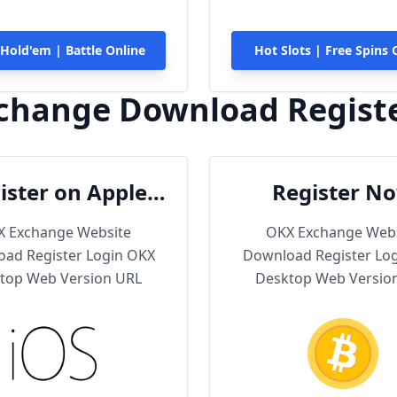
 Hold'em | Battle Online
Hot Slots | Free Spins 
change Download Registe
ister on Apple
Register N
App Store
X Exchange Website
OKX Exchange Webs
ad Register Login OKX
Download Register Lo
top Web Version URL
Desktop Web Versio