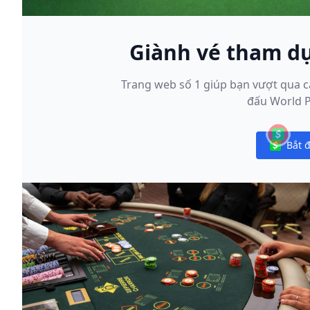
Giành vé tham dự
Poker Free App 
Trang web số 1 giúp bạn vượt qua cá
đấu World P
Bắt 
Notificat