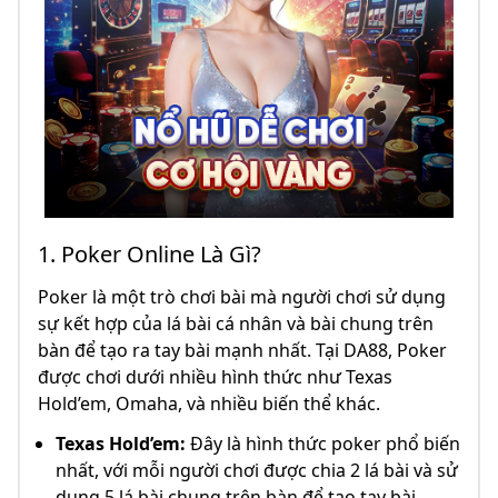
1. Poker Online Là Gì?
Poker là một trò chơi bài mà người chơi sử dụng
sự kết hợp của lá bài cá nhân và bài chung trên
bàn để tạo ra tay bài mạnh nhất. Tại DA88, Poker
được chơi dưới nhiều hình thức như Texas
Hold’em, Omaha, và nhiều biến thể khác.
Texas Hold’em:
Đây là hình thức poker phổ biến
nhất, với mỗi người chơi được chia 2 lá bài và sử
dụng 5 lá bài chung trên bàn để tạo tay bài.