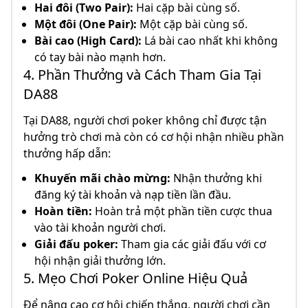
Hai đôi (Two Pair):
Hai cặp bài cùng số.
Một đôi (One Pair):
Một cặp bài cùng số.
Bài cao (High Card):
Lá bài cao nhất khi không
có tay bài nào mạnh hơn.
4. Phần Thưởng và Cách Tham Gia Tại
DA88
Tại DA88, người chơi poker không chỉ được tận
hưởng trò chơi mà còn có cơ hội nhận nhiều phần
thưởng hấp dẫn:
Khuyến mãi chào mừng:
Nhận thưởng khi
đăng ký tài khoản và nạp tiền lần đầu.
Hoàn tiền:
Hoàn trả một phần tiền cược thua
vào tài khoản người chơi.
Giải đấu poker:
Tham gia các giải đấu với cơ
hội nhận giải thưởng lớn.
5. Mẹo Chơi Poker Online Hiệu Quả
Để nâng cao cơ hội chiến thắng, người chơi cần