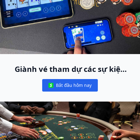
Giành vé tham dự các sự kiện
World Poker Free App trực tiếp
Bắt đầu hôm nay
toàn cầu
Notifications