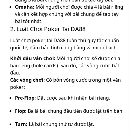
Omaha:
Mỗi người chơi được chia 4 lá bài riêng
và cần kết hợp chúng với bài chung để tạo tay
bài tốt nhất.
2. Luật Chơi Poker Tại DA88
Luật chơi poker tại DA88 tuân thủ quy tắc chuẩn
quốc tế, đảm bảo tính công bằng và minh bạch:
Khởi đầu ván chơi:
Mỗi người chơi sẽ được chia
bài riêng (hole cards). Sau đó, các vòng cược bắt
đầu.
Các vòng chơi:
Có bốn vòng cược trong một ván
poker:
Pre-Flop:
Đặt cược sau khi nhận bài riêng.
Flop:
Ba lá bài chung đầu tiên được lật trên bàn.
Turn:
Lá bài chung thứ tư được lật.