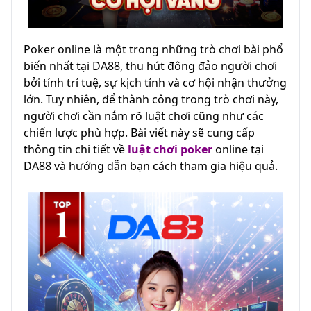
Poker online là một trong những trò chơi bài phổ
biến nhất tại DA88, thu hút đông đảo người chơi
bởi tính trí tuệ, sự kịch tính và cơ hội nhận thưởng
lớn. Tuy nhiên, để thành công trong trò chơi này,
người chơi cần nắm rõ luật chơi cũng như các
chiến lược phù hợp. Bài viết này sẽ cung cấp
thông tin chi tiết về
luật chơi poker
online tại
DA88 và hướng dẫn bạn cách tham gia hiệu quả.