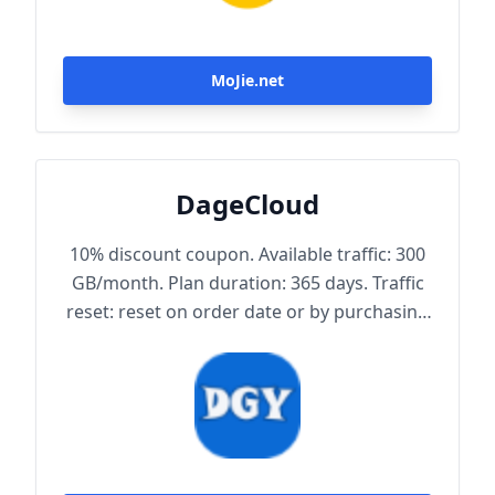
MoJie.net
DageCloud
10% discount coupon. Available traffic: 300
GB/month. Plan duration: 365 days. Traffic
reset: reset on order date or by purchasing
traffic package. Maximum achievable
bandwidth: 1000 Mbps. Node protocol:
Trojan.