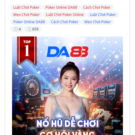
Luật Chơi Poker
Poker Online DA88
Cách Chơi Poker
Mẹo Chơi Poker
Luật Chơi Poker Online
Luật Chơi Poker
Poker Online DA88
Cách Chơi Poker
Mẹo Chơi Poker
🕒 4
🗒️ 659