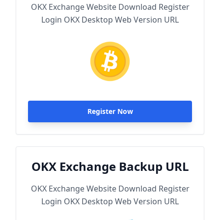
OKX Exchange Website Download Register
Login OKX Desktop Web Version URL
Register Now
OKX Exchange Backup URL
OKX Exchange Website Download Register
Login OKX Desktop Web Version URL