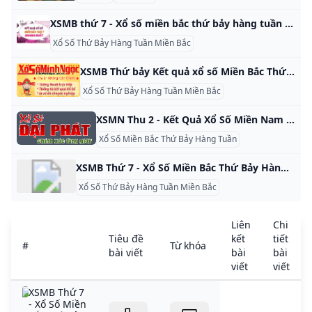
XSMB thứ 7 - Xổ số miền bắc thứ bảy hàng tuần - XSMB T7 - KQXSMB thứ 7 LinkedIn XSMB thứ 7 - Xổ số miền bắc thứ bảy hàng tuần - XSMB T7 - KQXSMB thứ 7 | KQXSMB thứ 7, XSMB thứ 7, XSHN thứ 7, XSTD thứ 7, Kết quả xổ số miền Bắc thứ 7, Xổ số kiến thiết miền Bắc thứ 7 | XSMB thứ 7 hàng tuần do Công ty xổ số kiến thiết Nam Định tổ chức mở thưởng bắt đầu từ 18h15’ và kết thúc lúc 18h30’ tại trường quay XSKT khu vực miền Bắc.
Xổ Số Thứ Bảy Hàng Tuần Miền Bắc
XSMB Thứ bảy Kết quả xổ số Miền Bắc Thứ bảy - Xổ Số Minh Ngọc Kết quả xổ số Miền Bắc Thứ bảy, XSMB Thứ bảy. Trang tin kết quả xổ số theo thứ trong tuần các tỉnh Miền Bắc - Việt Nam - kqxs Miền Bắc Thứ bảy, ✅ Xổ Số Minh Ngọc Miền Bắc Chủ nhật Thứ hai Thứ ba Thứ tư Thứ năm Thứ sáu Thứ bảy 1 2 3 >> XỔ SỐ Miền Bắc - XSMB19/102024 Kết quả xổ số Miền Bắc, Thứ bảy,ngày 19/10/2024 T.
Xổ Số Thứ Bảy Hàng Tuần Miền Bắc
XSMN Thu 2 - Kết Quả Xổ Số Miền Nam Thứ 2 Hàng Tuần XSMN Thu 2 - Kết quả xổ số miền Nam Thứ 2 hàng tuần được tường thuật trực tiếp lúc 16h10 hàng ngày, SXMN Thu 2, KQXSMN Thu 2 Thống kê xổ số miền Nam 24/04/2025 - Hôm nay thứ 5 ngày 24/04/2025, thống kê XSMN được phân tích từ các bảng thống kê xổ số của các đài miền Nam. Lịch mở thưởng Thứ Hai: TP.HCM - Đồng Tháp - Cà Mau
Xổ Số Miền Bắc Thứ Bảy Hàng Tuần
XSMB Thứ 7 - Xổ Số Miền Bắc Thứ Bảy Hàng Tuần - KQ SXMB T7 XSMB Thứ 7 - KQXSMB Thứ 7 - Kết quả xổ số miền Bắc Thứ 7 hàng tuần được cập nhật trực tiếp, nhanh chóng và chính xác nhất từ trường quay. Dự đoán XSMB 21-10-2024, dự đoán KQXS Miền Bắc, soi cầu XSMB thứ 2 ngày 21-10-2024 của xổ số thủ đô Hà Nội có tỷ lệ trúng cao nhất và được chốt số chuẩn nhất từ Xosoketqua trang xổ số Top #1 Việt Nam Dự đoán Xổ Số Miền Bắc ngày 20-10-2024 được các chuyên gia xổ số thủ đô tổng hợp và dự đoán dựa trên các đường cầu chạy, đầu đuôi chưa về xổ số tỉnh Thái Bình để đưa ra các con lô có khả năng nổ cao nhất ngày chủ nhật Phân tích, dự đoán xổ số miền bắc 19-10-2024 tổng hơp những con lô, số nóng XSMB TK cầu Pascal, thống kê tần suất lô tô - lô cầu miền Bắc đầu đuôi có khả năng ra cao nhất được Xosoketqua chia sẻ hoàn toàn miễn phí Dự đoán XSMB 18-10-2024, Soi cầu XSMB ngày 18-10-2024, dựa trên các thuật toán xác suất thống kê, soi cầu tam giác, soi cầu chu kỳ, dự đoán bạch thủ lô, song thủ lô, dàn lô đẹp và chốt chạm đài Miền Bắc có khả năng mang về tài lộc lớn cho bạn
Xổ Số Thứ Bảy Hàng Tuần Miền Bắc
Liên
Chi
Tiêu đề
kết
tiết
#
Từ khóa
bài viết
bài
bài
viết
viết
XSMB Thứ 7
- Xổ Số Miền