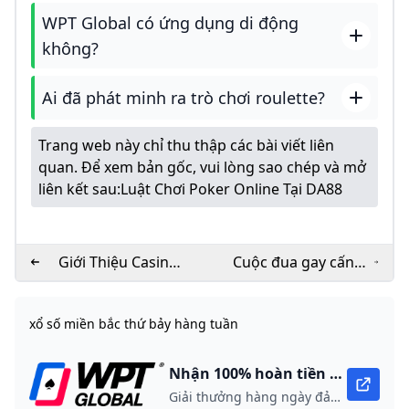
WPT Global có ứng dụng di động
không?
Ai đã phát minh ra trò chơi roulette?
Trang web này chỉ thu thập các bài viết liên
quan. Để xem bản gốc, vui lòng sao chép và mở
liên kết sau:
Luật Chơi Poker Online Tại DA88
Giới Thiệu Casino
Cuộc đua gay cấn
Online Vip79
dành cho Cầu thủ
xuất sắc nhất WPT
xổ số miền bắc thứ bảy hàng tuần
mùa 22 tại Wynn Las
Vegas
Nhận 100% hoàn tiền khi nạp lần đầu
Giải thưởng hàng ngày đảm bảo 10,000 USD