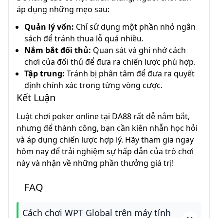
áp dụng những mẹo sau:
Quản lý vốn:
Chỉ sử dụng một phần nhỏ ngân
sách để tránh thua lỗ quá nhiều.
Nắm bắt đối thủ:
Quan sát và ghi nhớ cách
chơi của đối thủ để đưa ra chiến lược phù hợp.
Tập trung:
Tránh bị phân tâm để đưa ra quyết
định chính xác trong từng vòng cược.
Kết Luận
Luật chơi poker online tại DA88 rất dễ nắm bắt,
nhưng để thành công, bạn cần kiên nhẫn học hỏi
và áp dụng chiến lược hợp lý. Hãy tham gia ngay
hôm nay để trải nghiệm sự hấp dẫn của trò chơi
này và nhận về những phần thưởng giá trị!
FAQ
Cách chơi WPT Global trên máy tính