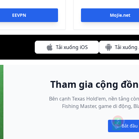
EEVPN
MoJie.net
Tải xuống iOS
Tải xuống
Tham gia cộng đồn
game lớn nh
Bên cạnh Texas Hold'em, nền tảng còn
Fishing Master, game di động, Bl
Bắt đầu
Notification