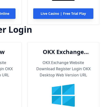
Online
Live Casino | Free Trial Play
r Login
ow
OKX Exchange
Backup URL
ite
OKX Exchange Website
gin OKX
Download Register Login OKX
n URL
Desktop Web Version URL