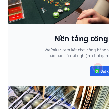
Nền tảng công
WePoker cam kết chơi công bằng v
bảo bạn có trải nghiệm chơi gam
Bắt 
Notificat