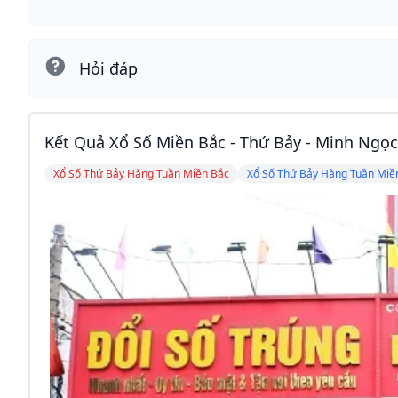
Hỏi đáp
Kết Quả Xổ Số Miền Bắc - Thứ Bảy - Minh Ngọ
Xổ Số Thứ Bảy Hàng Tuần Miền Bắc
Xổ Số Thứ Bảy Hàng Tuần Miề