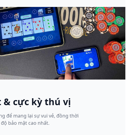
 & cực kỳ thú vị
g để mang lại sự vui vẻ, đồng thời
 độ bảo mật cao nhất.