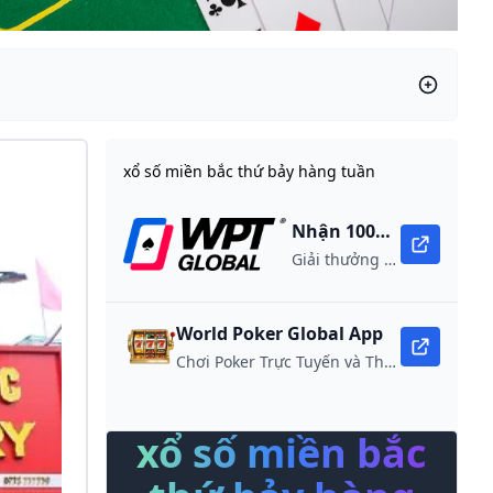
xổ số miền bắc thứ bảy hàng tuần
Nhận 100% hoàn tiền khi nạp lần đầu
Giải thưởng hàng ngày đảm bảo 10,000 USD
World Poker Global App
Chơi Poker Trực Tuyến và Thắng Tiền Thật.
 bắc
XSMB Thu 7 - Kết quả xổ
số miền Bắc Thứ 7 hàng