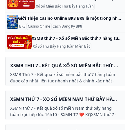
Xổ Số Miền Bắc Thứ Bảy Hàng Tuần
Giới Thiệu Casino Online BK8 BK8 là một trong những nền tảng casino trực tuyến hàng đầu tại Việt Nam, thu hút người chơi nhờ vào giao diện thân thiện, hệ thống bảo mật cao, và dịch vụ chuyên nghiệp. Trong bài viết này, chúng tôi sẽ hướng dẫn bạn cách đăng ký tài khoản, nạp tiền, đặt cược và khám phá các trò chơi thú vị tại BK8. 1. BK8 Là Gì? BK8 là một casino online uy tín, cung cấp đa dạng các dịch vụ cá cược trực tuyến như cá cược thể thao, casino trực tuyến, slot game, và nhiều loại hình giải trí khác.
BK8
Casino Online
Cách Đăng Ký BK8
XSMB thứ 7 - Xổ số Miền Bắc thứ 7 hàng tuần - SXMB thu 7 XSMB thứ 7 - Kết quả xổ số miền Bắc thứ Bảy hàng tuần trực tiếp lúc 18h10. Xem XSMB T7, KQXSMB thứ 7 chính xác nhất, SXMB thu 7 tuần rồi, tuần trước chi tiết nhất XSMB »XSMB thứ 7 » Xổ số miền Bắc 19-10-2024 10 bộ số loto về nhiều nhất trong 30 ngày 16 15 lần 50 14 lần 82 13 lần 10 12 lần 26 12 lần 27 12 lần 36 12 lần 38 12 lần 84 12 lần 86 12 lần Giải đặc biệt về nhiều nhất trong 30 ngày 18 2 lần 86 2 lần 19 2 lần 79 2 lần 63 2 lần 51 2 lần 17 1 lần 89 1 lần 45 1 lần 27 1 lần Bộ số loto gan lâu chưa về 46 16 lần 06 15 lần 91 11 lần 76 11 lần 11 10 lần 74 9 lần 60 9 lần 83 8 lần 41 8 lần 21 8 lần Đầu đặc biệt miền Bắc lâu chưa về nhất 2 24 lần 9 17 lần 4 13 lần 8 12 lần 1 11 lần 6 7 lần 0 3 lần 7 2 lần 3 1 lần 5 0 lần Đuôi đặc biệt miền Bắc lâu chưa về nhất 7 24 lần 8 14 lần 6 9 lần 4 7 lần 3 6 lần 5 4 lần 9 3 lần 2 2 lần 0 1 lần 1 0 lần Tổng đặc biệt miền Bắc lâu chưa về nhất 5 36 lần
Xổ Số Thứ Bảy Hàng Tuần Miền Bắc
XSMB THU 7 - KẾT QUẢ XỔ SỐ MIỀN BẮC THỨ 7
HÀNG TUẦN
XSMB Thứ 7 - Kết quả xổ số miền bắc thứ 7 hàng tuần
được cập nhật liên tục nhanh nhất & chính xác nhất -
tường thuật trực tiếp KQXSMB thứ 7 lúc 18h10 hàng
ngày
XSMN THỨ 7 - XỔ SỐ MIỀN NAM THỨ BẢY HÀNG
TUẦN - XSMN T7
XSMN thứ 7 - Kết quả xổ số miền Nam thứ bảy hàng
tuần trực tiếp lúc 16h10 - SXMN T7 ❤️ KQXSMN thứ 7 -
SXMN thu 7 nhanh chính xác và MAY MẮN nhất