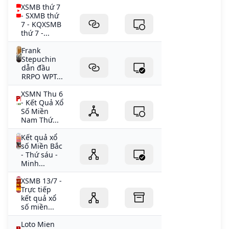
XSMB thứ 7
- SXMB thứ
7 - KQXSMB
thứ 7 -...
Frank
Stepuchin
dẫn đầu
RRPO WPT...
XSMN Thu 6
- Kết Quả Xổ
Số Miền
Nam Thứ...
Kết quả xổ
số Miền Bắc
- Thứ sáu -
Minh...
XSMB 13/7 -
Trực tiếp
kết quả xổ
số miền...
Loto Mien