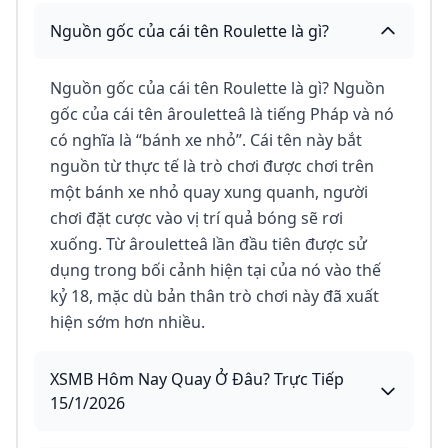
Nguồn gốc của cái tên Roulette là gì?
Nguồn gốc của cái tên Roulette là gì? Nguồn
gốc của cái tên ârouletteâ là tiếng Pháp và nó
có nghĩa là “bánh xe nhỏ”. Cái tên này bắt
nguồn từ thực tế là trò chơi được chơi trên
một bánh xe nhỏ quay xung quanh, người
chơi đặt cược vào vị trí quả bóng sẽ rơi
xuống. Từ ârouletteâ lần đầu tiên được sử
dụng trong bối cảnh hiện tại của nó vào thế
kỷ 18, mặc dù bản thân trò chơi này đã xuất
hiện sớm hơn nhiều.
XSMB Hôm Nay Quay Ở Đâu? Trực Tiếp
15/1/2026