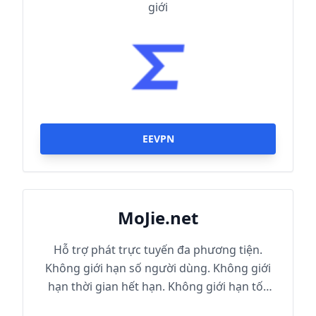
giới
EEVPN
MoJie.net
Hỗ trợ phát trực tuyến đa phương tiện.
Không giới hạn số người dùng. Không giới
hạn thời gian hết hạn. Không giới hạn tốc
độ mạng.