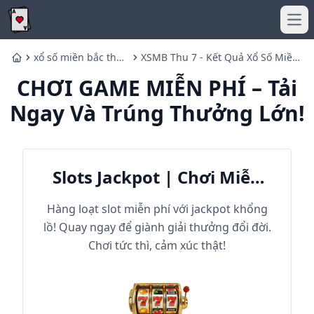
Ope
xổ số miền bắc thứ
XSMB Thu 7 - Kết Quả Xổ Số Miền
Home
bảy hàng tuần
Bắc Thứ Bảy Hàng Tuần
CHƠI GAME MIỄN PHÍ – Tải
Ngay Và Trúng Thưởng Lớn!
Slots Jackpot | Chơi Miễn
Phí & Thắng Lớn
Hàng loạt slot miễn phí với jackpot khổng
lồ! Quay ngay để giành giải thưởng đổi đời.
Chơi tức thì, cảm xúc thật!