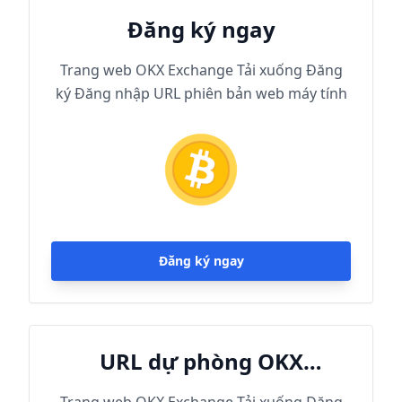
Đăng ký ngay
Trang web OKX Exchange Tải xuống Đăng
ký Đăng nhập URL phiên bản web máy tính
Đăng ký ngay
URL dự phòng OKX
Exchange