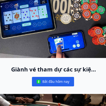
Giành vé tham dự các sự kiện
World Poker Free App trực tiếp
Bắt đầu hôm nay
toàn cầu
Notifications