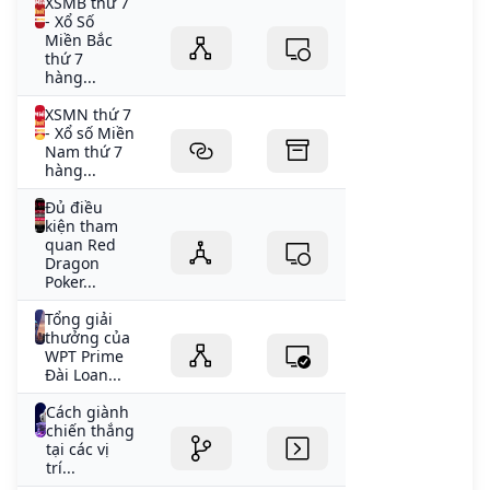
XSMB thứ 7
- Xổ Số
Miền Bắc
thứ 7
hàng...
XSMN thứ 7
- Xổ số Miền
Nam thứ 7
hàng...
Đủ điều
kiện tham
quan Red
Dragon
Poker...
Tổng giải
thưởng của
WPT Prime
Đài Loan...
Cách giành
chiến thắng
tại các vị
trí...