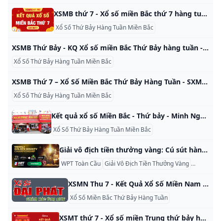
XSMB thứ 7 - Xổ số miền Bắc thứ 7 hàng tuần - XSMB T7 XSMB thứ 7 - Kết quả xổ số miền Bắc thứ 7 hàng tuần cập nhật trực tiếp từ trường quay. KQXSMB thứ 7 tuần rồi, tuần trước đầy đủ chính xác, SXMB thu 7 XSMB » XSMB thứ 7 ngày 19-10-2024 Mã ĐB 3UP - 8UP - 4UP - 5UP - 13UP - 2UP - 7UP - 18UP ĐB 20930 G.1 67492 G.2 0796766953 G.3 656813433553310471018230317749 G.4 2878097836016154 G.5 964316581938954918803013 G.
Xổ Số Thứ Bảy Hàng Tuần Miền Bắc
XSMB Thứ Bảy - KQ Xổ số miền Bắc Thứ Bảy hàng tuần - SXMB Thu Bay XSMB Thứ Bảy - Kết quả Xổ số Miền Bắc Thứ Bảy hàng tuần Nhanh và Chính xác, KQ SXMB Thu Bay được tường thuật lúc 18h15’ trực tiếp từ trường quay, KQXSMB thứ 7 Mã 4UF 6UF 7UF 9UF10UF 14UF 16UF 20UF ĐB 13763 G.1 84035 G.2 56738 49482 G.3 93333 11680 86636 81357 04736 69121 G.4 0200 9577 7184 4053 G.5 8435 7241 4243 9754 8697 4375 G.6 582 727 052 G.
Xổ Số Thứ Bảy Hàng Tuần Miền Bắc
XSMB Thứ 7 – Xổ Số Miền Bắc Thứ Bảy Hàng Tuần - SXMB Thu 7 XSMB Thứ 7 – Kết Quả Xổ Số Miền Bắc Thứ Bảy Hàng Tuần, Tường thuật KQ SXMB Nhanh và chính xác lúc 18h15’ Thu 7, Dự đoán Soi cầu KQXSMB In kết quả Thống kê XSMB 20/10/2024, xổ số miền Bắc hôm nay: thống kê cặp số về nhiều nhất, lâu về nhất, thống kê đầu, đuôi loto và giải đặc biệt,… hoàn toàn miễn phí bởi hệ thống công nghệ 4.
Xổ Số Thứ Bảy Hàng Tuần Miền Bắc
Kết quả xổ số Miền Bắc - Thứ bảy - Minh Ngọc™ Kết quả xổ số Miền Bắc (Theo Thứ): Trang tin kết quả xổ số theo thứ trong tuần các tỉnh Miền Bắc - Việt Nam - XSMB - kqxs miền bắc, ket qua xo so thu do, Xổ Số Minh Ngọc™ Miền Bắc Thứ hai Thứ ba Thứ tư Thứ năm Thứ sáu Thứ bảy Chủ nhật - 1 - 2 - 3 - 4 - 5 - 6 - 7 - 8 - >> KẾT QUẢ XỔ SỐ Nam Định - 19/10/2024XEM BẢNG MIỀN…| Thứ bảy Ngày: 19/10/20243UP-8UP-4UP-5UP-13UP-2UP-7UP-18UPKý hiệu trúng Đặc Biệt: | |—| | | Giải ĐB | 20930 | | Giải nhất | 67492 | | Giải nhì | 0796766953 | | Giải ba | 656813433553310471018230317749 | | Giải tư | 2878097836016154 | | Giải năm | 964316581938954918803013 | | Giải sáu | 013885662 | | Giải bảy | 98786593 | | | Chục | Số | Đ.
Xổ Số Thứ Bảy Hàng Tuần Miền Bắc
Giải vô địch tiền thưởng vàng: Cú sút hàng tuần của bạn ở mức 100 nghìn đô la trên WPT Global Giải vô địch tiền thưởng vàng: Cú sút hàng tuần của bạn ở mức 100 nghìn đô la trên WPT Global Giải vô địch tiền thưởng vàng: Cú sút hàng tuần của bạn ở mức 100 nghìn đô la trên WPT Global WPT Global đã giới thiệuGiải vô địch tiền thưởng vàng, một giải đấu loại trực tiếp tiến bộ hàng tuần (PKO) cung cấp cho người chơi cơ hội cạnh tranh cho một giải thưởng đáng kể với một lần mua khiêm tốn.
WPT Toàn Cầu
Giải Vô Địch Tiền Thưởng Vàng
Poker Trự
XSMN Thu 7 - Kết Quả Xổ Số Miền Nam Thứ 7 Hàng Tuần XSMN Thu 7 - Kết quả xổ số miền Nam Thứ 7 hàng tuần được tường thuật trực tiếp lúc 16h10 hàng ngày, SXMN Thu 7, KQXSMN Thu 7 Thống kê xổ số miền Nam 24/04/2025 - Hôm nay thứ 5 ngày 24/04/2025, thống kê XSMN được phân tích từ các bảng thống kê xổ số của các đài miền Nam. Lịch mở thưởng Thứ Hai: TP.HCM - Đồng Tháp - Cà Mau
Xổ Số Miền Bắc Thứ Bảy Hàng Tuần
XSMT thứ 7 - Xổ số miền Trung thứ bảy hàng tuần - XSMT T7 XSMT thứ 7 - Kết quả xổ số miền Trung thứ bảy hàng tuần trực tiếp vào lúc 17h10 - SXMT T7. ❤️ KQXSMT thứ 7 - XSMTRUNG thứ 7 nhanh và chính xác số #1, SXMT thứ 7 XSMT » XSMT thứ 7 » XSMT ngày 19-10-2024 XSMT thứ 7 » XSMT ngày 12-10-2024 XSMT thứ 7 » XSMT ngày 5-10-2024 XSMT thứ 7 » XSMT ngày 28-9-2024 XSMT thứ 7 » XSMT ngày 21-9-2024 XSMT thứ 7 » XSMT ngày 14-9-2024 XSMT thứ 7 » XSMT ngày 7-9-2024