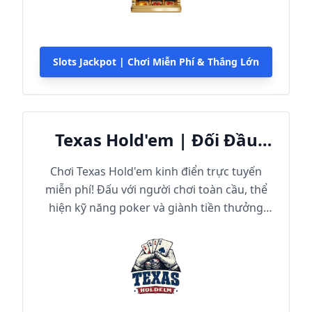
Slots Jackpot | Chơi Miễn Phí & Thắng Lớn
Texas Hold'em | Đối Đầu
Trực Tuyến
Chơi Texas Hold'em kinh điển trực tuyến
miễn phí! Đấu với người chơi toàn cầu, thể
hiện kỹ năng poker và giành tiền thưởng
thật.