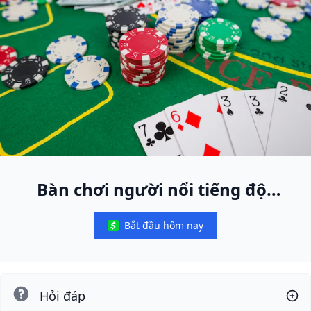
Bàn chơi người nổi tiếng độc
nhất
Bắt đầu hôm nay
Notifications
Hỏi đáp