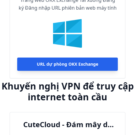
Trang web OKX Exchange Tải xuống Đăng
ký Đăng nhập URL phiên bản web máy tính
URL dự phòng OKX Exchange
Khuyến nghị VPN để truy cập
internet toàn cầu
CuteCloud - Đám mây dễ
thương nhất