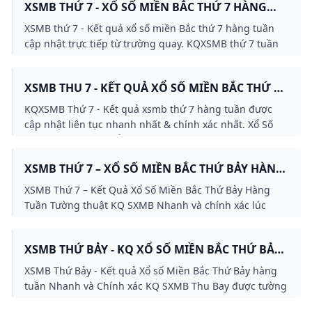
XSMB THỨ 7 - XỔ SỐ MIỀN BẮC THỨ 7 HÀNG
TUẦN - XSMB T7
XSMB thứ 7 - Kết quả xổ số miền Bắc thứ 7 hàng tuần
cập nhật trực tiếp từ trường quay. KQXSMB thứ 7 tuần
rồi tuần trước đầy đủ chính xác SXMB thu 7
XSMB THU 7 - KẾT QUẢ XỔ SỐ MIỀN BẮC THỨ 7
HÀNG TUẦN
KQXSMB Thứ 7 - Kết quả xsmb thứ 7 hàng tuần được
cập nhật liên tục nhanh nhất & chính xác nhất. Xổ Số
360 trang kết quả xổ số TOP 1 Việt Nam.
XSMB THỨ 7 – XỔ SỐ MIỀN BẮC THỨ BẢY HÀNG
TUẦN - SXMB THU 7
XSMB Thứ 7 – Kết Quả Xổ Số Miền Bắc Thứ Bảy Hàng
Tuần Tường thuật KQ SXMB Nhanh và chính xác lúc
18h15’ Thu 7 Dự đoán Soi cầu KQXSMB
XSMB THỨ BẢY - KQ XỔ SỐ MIỀN BẮC THỨ BẢY
HÀNG TUẦN - SXMB THU BAY
XSMB Thứ Bảy - Kết quả Xổ số Miền Bắc Thứ Bảy hàng
tuần Nhanh và Chính xác KQ SXMB Thu Bay được tường
thuật lúc 18h15 trực tiếp từ trường quay KQXSMB thứ 7