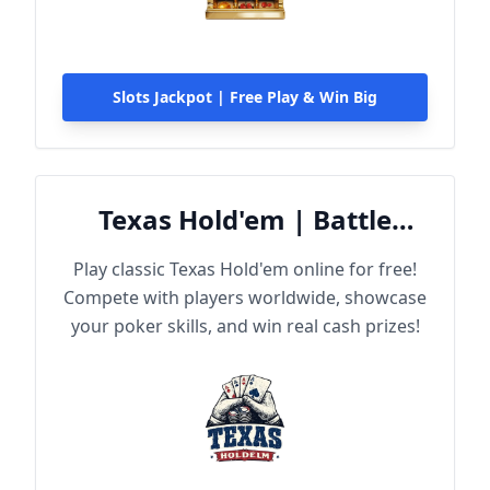
Slots Jackpot | Free Play & Win Big
Texas Hold'em | Battle
Online
Play classic Texas Hold'em online for free!
Compete with players worldwide, showcase
your poker skills, and win real cash prizes!