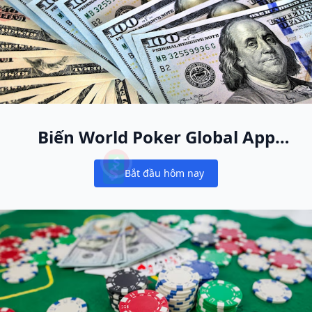
Biến World Poker Global App
thành ngôi nhà poker online
Bắt đầu hôm nay
mới của bạn
Notifications