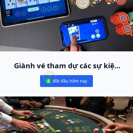
Giành vé tham dự các sự kiện
World Poker Free App trực tiếp
Bắt đầu hôm nay
toàn cầu
Notifications