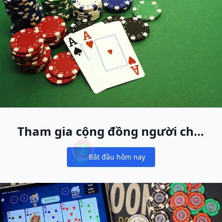
Tham gia cộng đồng người chơi
cash game lớn nhất thế giới
Bắt đầu hôm nay
Notifications