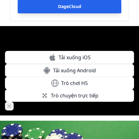
DageCloud
Tải xuống iOS
Tải xuống Android
Trò chơi H5
Trò chuyện trực tiếp
Close banner