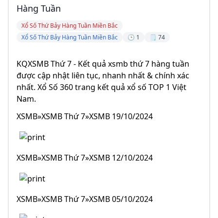
Hàng Tuần
Xổ Số Thứ Bảy Hàng Tuần Miền Bắc
Xổ Số Thứ Bảy Hàng Tuần Miền Bắc
🕒 1
🗒️ 74
KQXSMB Thứ 7 - Kết quả xsmb thứ 7 hàng tuần
được cập nhật liên tục, nhanh nhất & chính xác
nhất. Xổ Số 360 trang kết quả xổ số TOP 1 Việt
Nam.
XSMB»XSMB Thứ 7»XSMB 19/10/2024
XSMB»XSMB Thứ 7»XSMB 12/10/2024
XSMB»XSMB Thứ 7»XSMB 05/10/2024