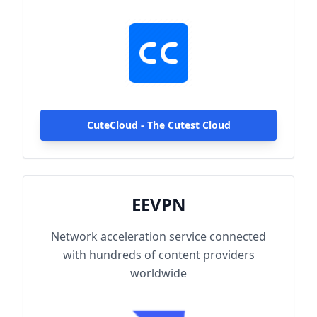
hundreds of content providers worldwide.
With up to 2000Mbps single-line access
capacity and 1000+ high-speed servers
globally, enjoy fast and stable connections
anytime, anywhere.
CuteCloud - The Cutest Cloud
EEVPN
Network acceleration service connected
with hundreds of content providers
worldwide