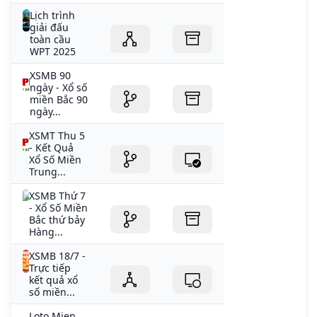
Lịch trình
giải đấu
toàn cầu
WPT 2025
XSMB 90
ngày - Xổ số
miền Bắc 90
ngày...
XSMT Thu 5
- Kết Quả
Xổ Số Miền
Trung...
XSMB Thứ 7
- Xổ Số Miền
Bắc thứ bảy
Hàng...
XSMB 18/7 -
Trực tiếp
kết quả xổ
số miền...
Loto Mien