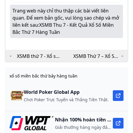
Trang web này chỉ thu thập các bài viết liên
quan. Để xem bản gốc, vui lòng sao chép và mở
liên kết sau:
XSMB Thu 7 - Kết Quả Xổ Số Miền
Bắc Thứ 7 Hàng Tuần
XSMB thứ 7 - Xổ số
XSMB Thứ 7 – Xổ Số
miền Bắc thứ 7 hàng
Miền Bắc Thứ Bảy
tuần - XSMB T7
Hàng Tuần - SXMB
xổ số miền bắc thứ bảy hàng tuần
Thu 7
World Poker Global App
Chơi Poker Trực Tuyến và Thắng Tiền Thật.
Nhận 100% hoàn tiền khi nạp lần đầu
Giải thưởng hàng ngày đảm bảo 10,000 USD