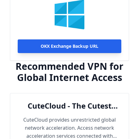
OKX Exchange Backup URL
Recommended VPN for
Global Internet Access
CuteCloud - The Cutest
Cloud
CuteCloud provides unrestricted global
network acceleration. Access network
acceleration services connected with