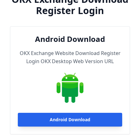
Register Login
Android Download
OKX Exchange Website Download Register
Login OKX Desktop Web Version URL
Android Download