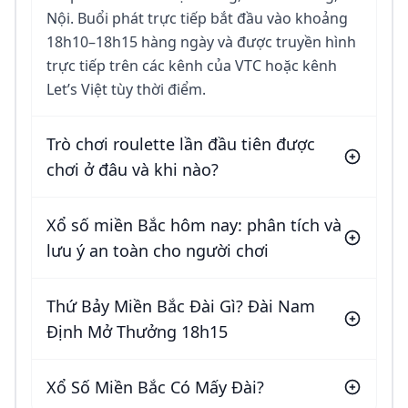
Nội. Buổi phát trực tiếp bắt đầu vào khoảng
18h10–18h15 hàng ngày và được truyền hình
trực tiếp trên các kênh của VTC hoặc kênh
Let’s Việt tùy thời điểm.
Trò chơi roulette lần đầu tiên được
chơi ở đâu và khi nào?
Xổ số miền Bắc hôm nay: phân tích và
lưu ý an toàn cho người chơi
Thứ Bảy Miền Bắc Đài Gì? Đài Nam
Định Mở Thưởng 18h15
Xổ Số Miền Bắc Có Mấy Đài?