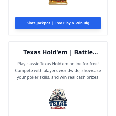
Slots Jackpot | Free Play & Win Big
Texas Hold'em | Battle
Online
Play classic Texas Hold'em online for free!
Compete with players worldwide, showcase
your poker skills, and win real cash prizes!