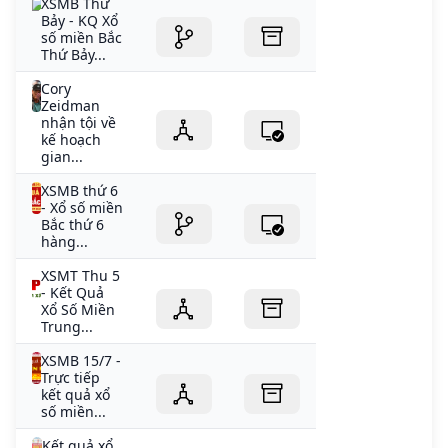
XSMB Thứ
Bảy - KQ Xổ
số miền Bắc
Thứ Bảy...
Cory
Zeidman
nhận tội về
kế hoạch
gian...
XSMB thứ 6
- Xổ số miền
Bắc thứ 6
hàng...
XSMT Thu 5
- Kết Quả
Xổ Số Miền
Trung...
XSMB 15/7 -
Trực tiếp
kết quả xổ
số miền...
Kết quả xổ