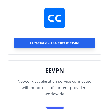
hundreds of content providers worldwide.
With up to 2000Mbps single-line access
capacity and 1000+ high-speed servers
globally, enjoy fast and stable connections
anytime, anywhere.
CuteCloud - The Cutest Cloud
EEVPN
Network acceleration service connected
with hundreds of content providers
worldwide