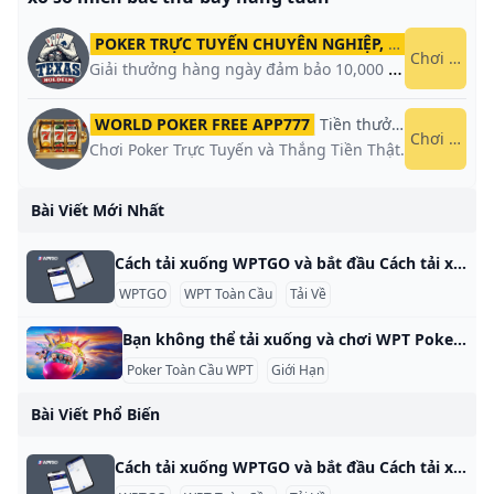
lúc 18h10 hàng ngày, SXMB
Thu 7, KQXSMB Thu 7
POKER TRỰC TUYẾN CHUYÊN NGHIỆP, GIÀNH GIẢI THƯỞNG HẤP DẪN
Chơi ngay
Giải thưởng hàng ngày đảm bảo 10,000 USD
WORLD POKER FREE APP777
Tiền thưởng chào mừng
Chơi ngay
Chơi Poker Trực Tuyến và Thắng Tiền Thật.
Bài Viết Mới Nhất
Cách tải xuống WPTGO và bắt đầu Cách tải xuống WPTGO và bắt đầu với Poker trực tuyến Bắt đầu với WPTGO, nền tảng poker trực tuyến được liên kết với World Poker Tour, thật đơn giản và nhanh chóng. Hãy làm theo các bước đơn giản sau để tải xuống phần mềm và thiết lập tài khoản của bạn. Bước 1: Tải ứng dụng WPTGO Để bắt đầu, hãy nhấp vào nút Tải xuống ngay trên trang web WPTGO.
WPTGO
WPT Toàn Cầu
Tải Về
Bạn không thể tải xuống và chơi WPT Poker Global ở các quốc gia và khu vực bên dưới Người chơi ở hơn 100 quốc gia có thể truy cập WPT Global Poker, nhưng có những hạn chế cụ thể dựa trên quy định của địa phương. Tại sao bạn không thể tải xuống và chơi WPT Poker Global ở các quốc gia và khu vực bên dưới Các quốc gia có thể truy cập WPT Global Người chơi có thể đăng ký và tải xuống WPT Global từ các khu vực sau:
Poker Toàn Cầu WPT
Giới Hạn
Bài Viết Phổ Biến
Cách tải xuống WPTGO và bắt đầu Cách tải xuống WPTGO và bắt đầu với Poker trực tuyến Bắt đầu với WPTGO, nền tảng poker trực tuyến được liên kết với World Poker Tour, thật đơn giản và nhanh chóng. Hãy làm theo các bước đơn giản sau để tải xuống phần mềm và thiết lập tài khoản của bạn. Bước 1: Tải ứng dụng WPTGO Để bắt đầu, hãy nhấp vào nút Tải xuống ngay trên trang web WPTGO.