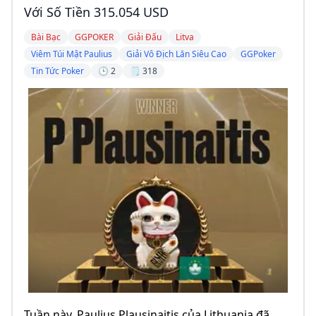
Với Số Tiền 315.054 USD
Bài Bạc
GGPOKER
Giải Đấu
Litva
Viêm Túi Mật Paulius
Giải Vô Địch Lăn Siêu Cao
GGPoker
Tin Tức Poker
🕒 2
🗒️ 318
Tuần này, Paulius Plausinaitis của Lithuania đã