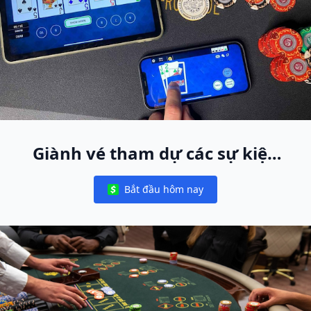
Giành vé tham dự các sự kiện
World Poker Free App trực tiếp
Bắt đầu hôm nay
toàn cầu
Notifications