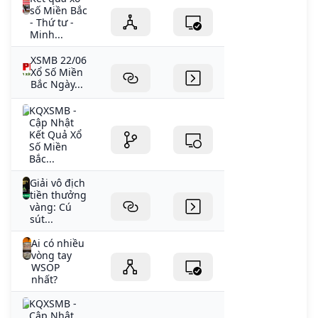
số Miền Bắc
- Thứ tư -
Minh...
XSMB 22/06
Xổ Số Miền
Bắc Ngày...
KQXSMB -
Cập Nhật
Kết Quả Xổ
Số Miền
Bắc...
Giải vô địch
tiền thưởng
vàng: Cú
sút...
Ai có nhiều
vòng tay
WSOP
nhất?
KQXSMB -
Cập Nhật