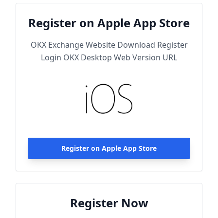
Register on Apple App Store
OKX Exchange Website Download Register
Login OKX Desktop Web Version URL
Register on Apple App Store
Register Now