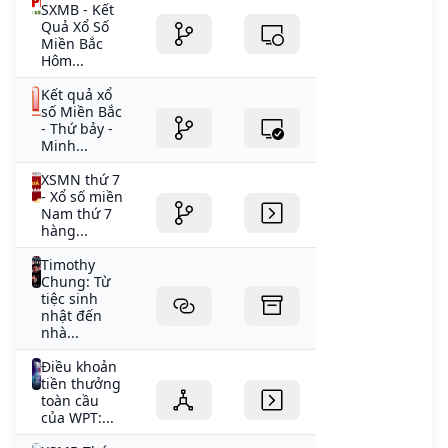
SXMB - Kết
Quả Xổ Số
Miền Bắc
Hôm...
Kết quả xổ
số Miền Bắc
- Thứ bảy -
Minh...
XSMN thứ 7
- Xổ số miền
Nam thứ 7
hàng...
Timothy
Chung: Từ
tiệc sinh
nhật đến
nhà...
Điều khoản
tiền thưởng
toàn cầu
của WPT:...