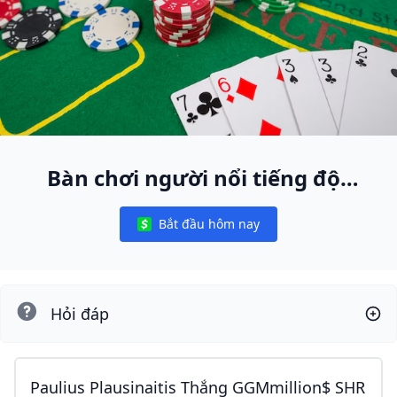
Bàn chơi người nổi tiếng độc
nhất
Bắt đầu hôm nay
Notifications
Hỏi đáp
Paulius Plausinaitis Thắng GGMmillion$ SHR