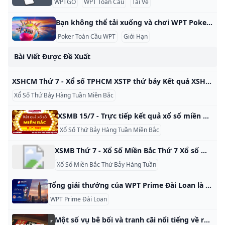
WPTGO
WPT Toàn Cầu
Tải Về
Bạn không thể tải xuống và chơi WPT Poker Global ở các quốc gia và khu vực bên dưới Người chơi ở hơn 100 quốc gia có thể truy cập WPT Global Poker, nhưng có những hạn chế cụ thể dựa trên quy định của địa phương. Tại sao bạn không thể tải xuống và chơi WPT Poker Global ở các quốc gia và khu vực bên dưới Các quốc gia có thể truy cập WPT Global Người chơi có thể đăng ký và tải xuống WPT Global từ các khu vực sau:
Poker Toàn Cầu WPT
Giới Hạn
Bài Viết Được Đề Xuất
XSHCM Thứ 7 - Xổ số TPHCM XSTP thứ bảy Kết quả XSHCM Thứ 7 hàng tuần. XSTP Thứ 7, Xổ số TPHCM thứ bảy hàng tuần. KQ xổ số TP.HCM Thứ 7, KQXS thanh pho HCM thứ bảy hang tuan XSMN> Thứ 7> XSHCM 19/10 ĐẦU ĐUÔI G8 93 0 G7 124 1 G6 2346 5490 2154 2 G5 4493 3 G4 02685 33385 1200744924 25789 28829 63510 4 5 2, 4 G3 77163 21052 6 G2 75222 7 G1 16189 8 ĐB 527967 9 XSHCM 19-10XSHCM 30 ngày Đầy đủ2 số3 số- Cầu XSHCM
Xổ Số Thứ Bảy Hàng Tuần Miền Bắc
XSMB 15/7 - Trực tiếp kết quả xổ số miền Bắc hôm nay 15/7/2024 - XSMB thứ Hai XSMB 15/7, kết quả xổ số miền Bắc hôm nay 15/7/2024, xổ số miền Bắc thứ 2, XSMB thứ Hai ngày 15/7/2024, kết quả XSMB hôm nay. XSMB 15/7. Kết quả xổ số miền Bắc hôm nay - XSMB thứ Hai ngày 15/7/2024 được quay thưởng vào lúc 18h15, bởi Công ty xổ số kiến thiết Thủ đô. Kết quả các giải thưởng của XSMB ngày 15/7/2024 sẽ được công bố lần lượt từ giải nhất cho đến giải bảy, cuối cùng là giải đặc biệt.
Xổ Số Thứ Bảy Hàng Tuần Miền Bắc
XSMB Thứ 7 - Xổ Số Miền Bắc Thứ 7 Xổ số miền Bắc Thứ 7 (Nam Định) trực tiếp lúc 18h15. XSMB Thứ 7 mới nhất ngày 19/10/2024: G.1:67492, G.2:07967 - 66953, G7:98 - 78 - 65 - 93,…, G.ĐB:20930. Mã 2UP - 3UP - 4UP - 5UP - 7UP - 8UP - 13UP - 18UP ĐB 20930 G.1 67492 G.2 07967 66953 G.3 65681 34335 53310 47101 82303 17749 G.4 2878 0978 3601 6154 G.5 9643 1658 1938 9549 1880 3013 G.
Xổ Số Miền Bắc Thứ Bảy Hàng Tuần
Tổng giải thưởng của WPT Prime Đài Loan là bao nhiêu Giải vô địch WPT Prime Đài Loan Sự kiện vô địch WPT Prime Đài Loan năm 2024 có tổng giải thưởng được đảm bảo là 1.000.000 USD15. Sự kiện này dự kiến ​​diễn ra từ ngày 15 đến ngày 19 tháng 8 năm 2024, tại Asia Poker Arena ở Thành phố Đài Bắc, Đài Loan1. Số tiền mua vào cho giải đấu là TW$35.000 (khoảng 1.100 USD)15. Điều đáng chú ý là sự kiện năm 2024 dự kiến ​​sẽ rất thành công nhờ số lượng người tham dự kỷ lục trong những năm trước.
WPT Prime Đài Loan
Một số vụ bê bối và tranh cãi nổi tiếng về roulette trong suốt lịch sử là gì? Một số vụ bê bối và tranh cãi nổi tiếng về roulette trong suốt lịch sử là gì? 1. Eudaemons – Vào những năm 1970, một nhóm sinh viên vật lý tại Đại học California Santa Cruz đã sử dụng máy tính để dự đoán kết quả của trò chơi roulette tại sòng bạc Nevada. Họ tự gọi mình là “The Eudaemons” và kiếm được lợi nhuận đáng kể trước khi hoạt động của họ bị đóng cửa.