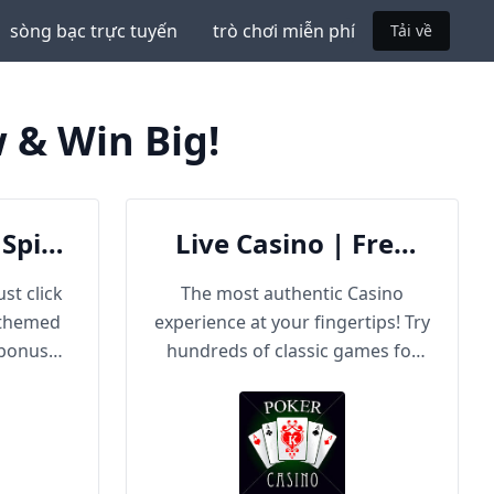
sòng bạc trực tuyến
trò chơi miễn phí
Tải về
 & Win Big!
 Spins
Live Casino | Free
Trial Play
st click
The most authentic Casino
 themed
experience at your fingertips! Try
 bonus
hundreds of classic games for
 fun!
free, feel the thrill, win real
rewards!