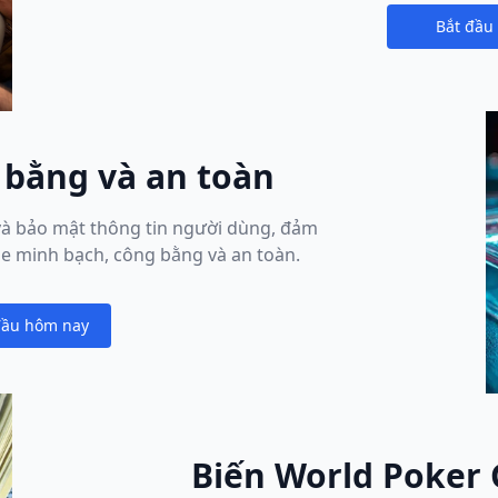
Bắt đầu
Notification
 bằng và an toàn
à bảo mật thông tin người dùng, đảm
e minh bạch, công bằng và an toàn.
đầu hôm nay
ions
Biến World Poker 