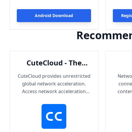
Android Download
Regis
Recommend
CuteCloud - The
Cutest Cloud
CuteCloud provides unrestricted
Networ
global network acceleration.
conne
Access network acceleration
conten
services connected with
hundreds of content providers
worldwide. With up to 2000Mbps
single-line access capacity and
1000+ high-speed servers