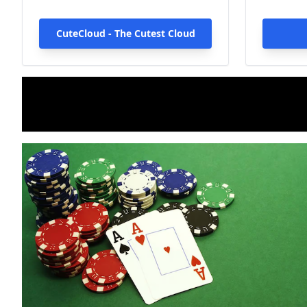
globally, enjoy fast and stable
connections anytime, anywhere.
CuteCloud - The Cutest Cloud