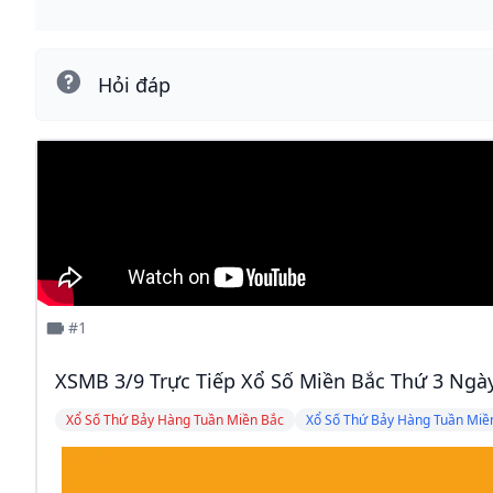
Hỏi đáp
#1
XSMB 3/9 Trực Tiếp Xổ Số Miền Bắc Thứ 3 Ngà
Xổ Số Thứ Bảy Hàng Tuần Miền Bắc
Xổ Số Thứ Bảy Hàng Tuần Miề