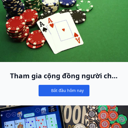
Tham gia cộng đồng người chơi
cash game lớn nhất thế giới
Bắt đầu hôm nay
Notifications