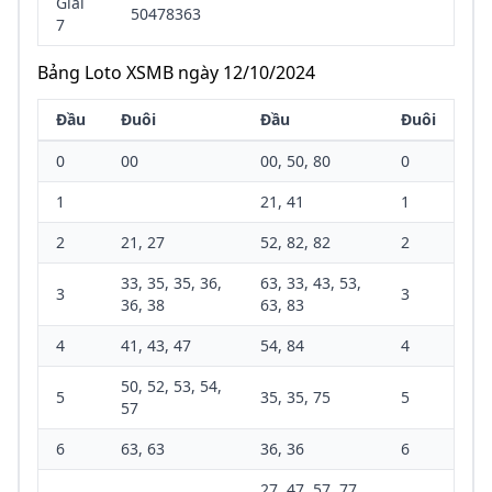
Giải
50478363
7
Bảng Loto XSMB ngày 12/10/2024
Đầu
Đuôi
Đầu
Đuôi
0
00
00, 50, 80
0
1
21, 41
1
2
21, 27
52, 82, 82
2
33, 35, 35, 36,
63, 33, 43, 53,
3
3
36, 38
63, 83
4
41, 43, 47
54, 84
4
50, 52, 53, 54,
5
35, 35, 75
5
57
6
63, 63
36, 36
6
27, 47, 57, 77,