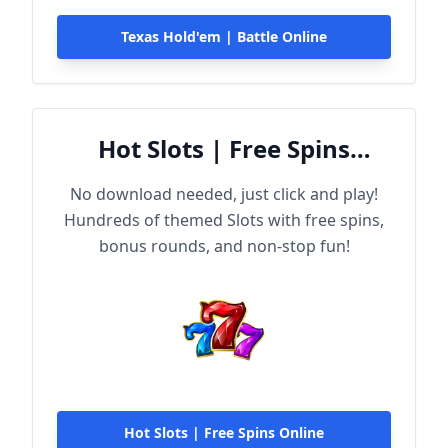
Texas Hold'em | Battle Online
Hot Slots | Free Spins
Online
No download needed, just click and play!
Hundreds of themed Slots with free spins,
bonus rounds, and non-stop fun!
Hot Slots | Free Spins Online