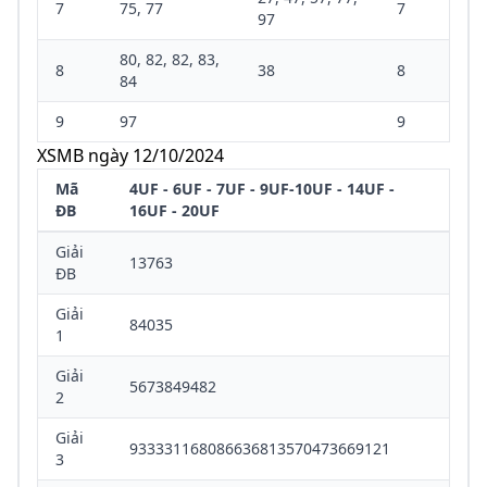
7
75, 77
7
97
80, 82, 82, 83,
8
38
8
84
9
97
9
XSMB ngày 12/10/2024
Mã
4UF - 6UF - 7UF - 9UF-10UF - 14UF -
ĐB
16UF - 20UF
Giải
13763
ĐB
Giải
84035
1
Giải
5673849482
2
Giải
933331168086636813570473669121
3