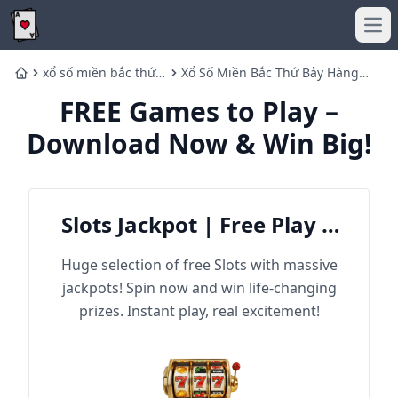
Ope
xổ số miền bắc thứ
Xổ Số Miền Bắc Thứ Bảy Hàng
Home
bảy hàng tuần
Tuần - Sổ KQ XSMB Thứ 7
FREE Games to Play –
Download Now & Win Big!
Slots Jackpot | Free Play &
Win Big
Huge selection of free Slots with massive
jackpots! Spin now and win life-changing
prizes. Instant play, real excitement!