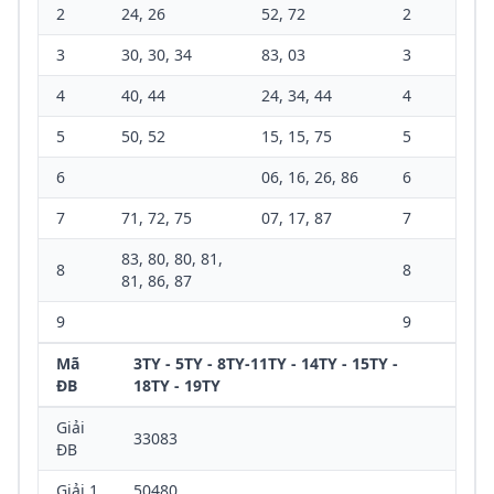
2
24, 26
52, 72
2
3
30, 30, 34
83, 03
3
4
40, 44
24, 34, 44
4
5
50, 52
15, 15, 75
5
6
06, 16, 26, 86
6
7
71, 72, 75
07, 17, 87
7
83, 80, 80, 81,
8
8
81, 86, 87
9
9
Mã
3TY - 5TY - 8TY-11TY - 14TY - 15TY -
ĐB
18TY - 19TY
Giải
33083
ĐB
Giải 1
50480