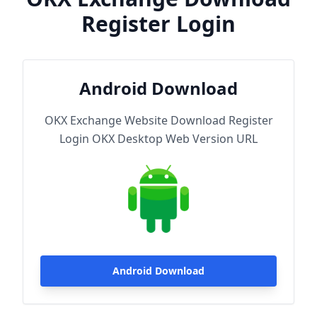
Register Login
Android Download
OKX Exchange Website Download Register
Login OKX Desktop Web Version URL
Android Download