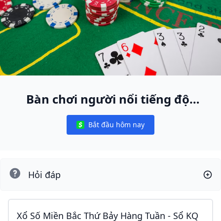
Bàn chơi người nổi tiếng độc
nhất
Bắt đầu hôm nay
Notifications
Hỏi đáp
Xổ Số Miền Bắc Thứ Bảy Hàng Tuần - Sổ KQ