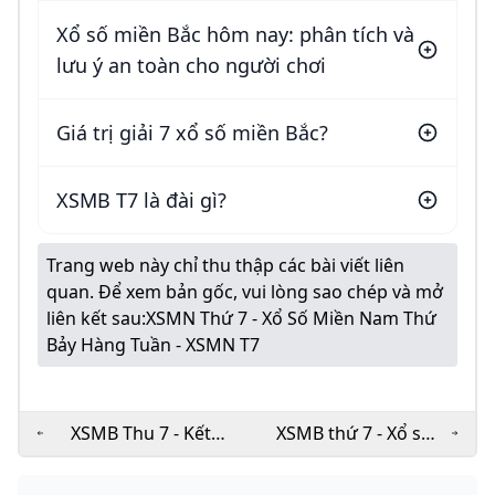
Xổ số miền Bắc hôm nay: phân tích và
lưu ý an toàn cho người chơi
Giá trị giải 7 xổ số miền Bắc?
XSMB T7 là đài gì?
Trang web này chỉ thu thập các bài viết liên
quan. Để xem bản gốc, vui lòng sao chép và mở
liên kết sau:
XSMN Thứ 7 - Xổ Số Miền Nam Thứ
Bảy Hàng Tuần - XSMN T7
XSMB Thu 7 - Kết
XSMB thứ 7 - Xổ số
Quả Xổ Số Miền Bắc
miền Bắc thứ 7 hàng
Thứ Bảy Hàng Tuần
tuần - XSMB T7