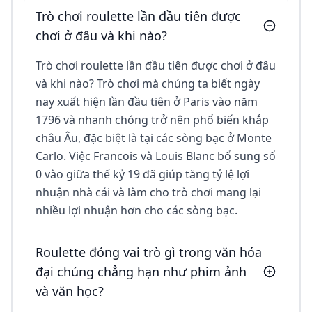
Trò chơi roulette lần đầu tiên được
chơi ở đâu và khi nào?
Trò chơi roulette lần đầu tiên được chơi ở đâu
và khi nào? Trò chơi mà chúng ta biết ngày
nay xuất hiện lần đầu tiên ở Paris vào năm
1796 và nhanh chóng trở nên phổ biến khắp
châu Âu, đặc biệt là tại các sòng bạc ở Monte
Carlo. Việc Francois và Louis Blanc bổ sung số
0 vào giữa thế kỷ 19 đã giúp tăng tỷ lệ lợi
nhuận nhà cái và làm cho trò chơi mang lại
nhiều lợi nhuận hơn cho các sòng bạc.
Roulette đóng vai trò gì trong văn hóa
đại chúng chẳng hạn như phim ảnh
và văn học?