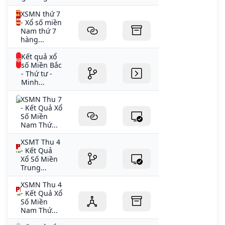
XSMN thứ 7
- Xổ số miền
Nam thứ 7
hàng...
Kết quả xổ
số Miền Bắc
- Thứ tư -
Minh...
XSMN Thu 7
- Kết Quả Xổ
Số Miền
Nam Thứ...
XSMT Thu 4
- Kết Quả
Xổ Số Miền
Trung...
XSMN Thu 4
- Kết Quả Xổ
Số Miền
Nam Thứ...