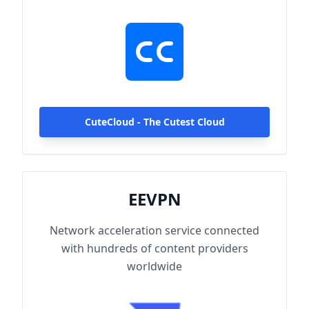
hundreds of content providers worldwide.
With up to 2000Mbps single-line access
capacity and 1000+ high-speed servers
globally, enjoy fast and stable connections
anytime, anywhere.
CuteCloud - The Cutest Cloud
EEVPN
Network acceleration service connected
with hundreds of content providers
worldwide