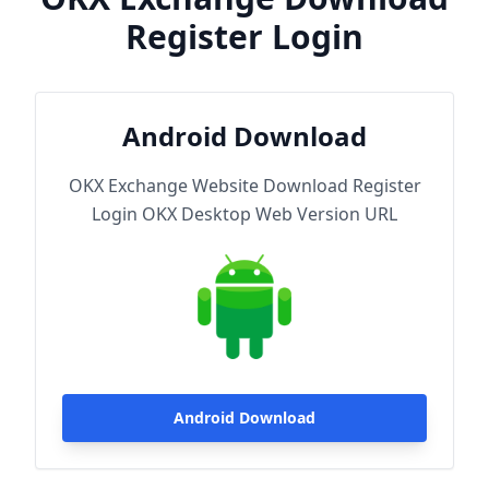
Register Login
Android Download
OKX Exchange Website Download Register
Login OKX Desktop Web Version URL
Android Download