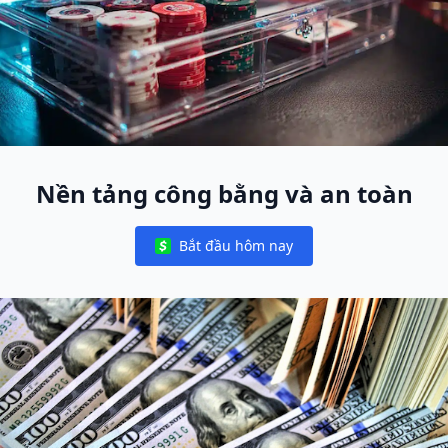
Nền tảng công bằng và an toàn
Bắt đầu hôm nay
Notifications