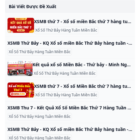
Bài Viết Được Đề Xuất
XSMB thứ 7 - Xổ số miền Bắc thứ 7 hàng tuần - XSMB T7 XSMB thứ 7 - Kết quả xổ số miền Bắc thứ 7 hàng tuần cập nhật trực tiếp từ trường quay. KQXSMB thứ 7 tuần rồi, tuần trước đầy đủ chính xác, SXMB thu 7 XSMB » XSMB thứ 7 ngày 19-10-2024 Mã ĐB 3UP - 8UP - 4UP - 5UP - 13UP - 2UP - 7UP - 18UP ĐB 20930 G.1 67492 G.2 0796766953 G.3 656813433553310471018230317749 G.4 2878097836016154 G.5 964316581938954918803013 G.
Xổ Số Thứ Bảy Hàng Tuần Miền Bắc
XSMB Thứ Bảy - KQ Xổ số miền Bắc Thứ Bảy hàng tuần - SXMB Thu Bay XSMB Thứ Bảy - Kết quả Xổ số Miền Bắc Thứ Bảy hàng tuần Nhanh và Chính xác, KQ SXMB Thu Bay được tường thuật lúc 18h15’ trực tiếp từ trường quay, KQXSMB thứ 7 Mã 4UF 6UF 7UF 9UF10UF 14UF 16UF 20UF ĐB 13763 G.1 84035 G.2 56738 49482 G.3 93333 11680 86636 81357 04736 69121 G.4 0200 9577 7184 4053 G.5 8435 7241 4243 9754 8697 4375 G.6 582 727 052 G.
Xổ Số Thứ Bảy Hàng Tuần Miền Bắc
Kết quả xổ số Miền Bắc - Thứ bảy - Minh Ngọc™ Kết quả xổ số Miền Bắc (Theo Thứ): Trang tin kết quả xổ số theo thứ trong tuần các tỉnh Miền Bắc - Việt Nam - XSMB - kqxs miền bắc, ket qua xo so thu do, Xổ Số Minh Ngọc™ Miền Bắc Thứ hai Thứ ba Thứ tư Thứ năm Thứ sáu Thứ bảy Chủ nhật - 1 - 2 - 3 - 4 - 5 - 6 - 7 - 8 - >> KẾT QUẢ XỔ SỐ Nam Định - 19/10/2024XEM BẢNG MIỀN…| Thứ bảy Ngày: 19/10/20243UP-8UP-4UP-5UP-13UP-2UP-7UP-18UPKý hiệu trúng Đặc Biệt: | |—| | | Giải ĐB | 20930 | | Giải nhất | 67492 | | Giải nhì | 0796766953 | | Giải ba | 656813433553310471018230317749 | | Giải tư | 2878097836016154 | | Giải năm | 964316581938954918803013 | | Giải sáu | 013885662 | | Giải bảy | 98786593 | | | Chục | Số | Đ.
Xổ Số Thứ Bảy Hàng Tuần Miền Bắc
XSMB thứ 7 - Xổ số Miền Bắc thứ 7 hàng tuần - SXMB thu 7 XSMB thứ 7 - Kết quả xổ số miền Bắc thứ Bảy hàng tuần trực tiếp lúc 18h10. Xem XSMB T7, KQXSMB thứ 7 chính xác nhất, SXMB thu 7 tuần rồi, tuần trước chi tiết nhất XSMB »XSMB thứ 7 » Xổ số miền Bắc 19-10-2024 10 bộ số loto về nhiều nhất trong 30 ngày 16 15 lần 50 14 lần 82 13 lần 10 12 lần 26 12 lần 27 12 lần 36 12 lần 38 12 lần 84 12 lần 86 12 lần Giải đặc biệt về nhiều nhất trong 30 ngày 18 2 lần 86 2 lần 19 2 lần 79 2 lần 63 2 lần 51 2 lần 17 1 lần 89 1 lần 45 1 lần 27 1 lần Bộ số loto gan lâu chưa về 46 16 lần 06 15 lần 91 11 lần 76 11 lần 11 10 lần 74 9 lần 60 9 lần 83 8 lần 41 8 lần 21 8 lần Đầu đặc biệt miền Bắc lâu chưa về nhất 2 24 lần 9 17 lần 4 13 lần 8 12 lần 1 11 lần 6 7 lần 0 3 lần 7 2 lần 3 1 lần 5 0 lần Đuôi đặc biệt miền Bắc lâu chưa về nhất 7 24 lần 8 14 lần 6 9 lần 4 7 lần 3 6 lần 5 4 lần 9 3 lần 2 2 lần 0 1 lần 1 0 lần Tổng đặc biệt miền Bắc lâu chưa về nhất 5 36 lần
Xổ Số Thứ Bảy Hàng Tuần Miền Bắc
XSMB Thu 7 - Kết Quả Xổ Số Miền Bắc Thứ 7 Hàng Tuần KQXSMB Thứ 7 - Kết quả xsmb thứ 7 hàng tuần được cập nhật liên tục, nhanh nhất & chính xác nhất. Xổ Số 360 trang kết quả xổ số TOP 1 Việt Nam. XSMB»XSMB Thứ 7»XSMB 19/10/2024 XSMB»XSMB Thứ 7»XSMB 12/10/2024 XSMB»XSMB Thứ 7»XSMB 05/10/2024 XSMB»XSMB Thứ 7»XSMB 28/09/2024 XSMB»XSMB Thứ 7»XSMB 21/09/2024 XSMB»XSMB Thứ 7»XSMB 14/09/2024 XSMB»XSMB Thứ 7»XSMB 07/09/2024 XSMB»XSMB Thứ 7»XSMB 31/08/2024 XSMB»XSMB Thứ 7»XSMB 24/08/2024 XSMB»XSMB Thứ 7»XSMB 17/08/2024
Xổ Số Thứ Bảy Hàng Tuần Miền Bắc
XSMB Thứ Bảy - KQ Xổ số miền Bắc Thứ Bảy hàng tuần - SXMB Thu Bay XSMB Thứ Bảy - Kết quả Xổ số Miền Bắc Thứ Bảy hàng tuần Nhanh và Chính xác, KQ SXMB Thu Bay được tường thuật lúc 18h15’ trực tiếp từ trường quay, KQXSMB thứ 7 Mã 4UF 6UF 7UF 9UF10UF 14UF 16UF 20UF ĐB 13763 G.1 84035 G.2 56738 49482 G.3 93333 11680 86636 81357 04736 69121 G.4 0200 9577 7184 4053 G.5 8435 7241 4243 9754 8697 4375 G.6 582 727 052 G.
Xổ Số Thứ Bảy Hàng Tuần Miền Bắc