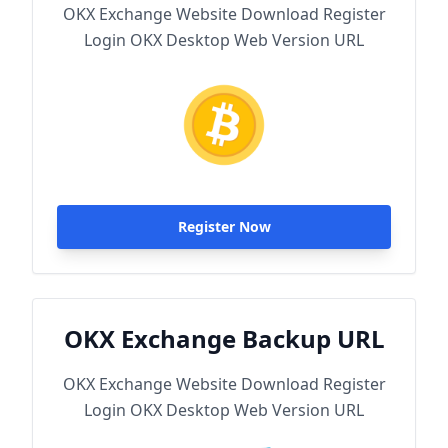
OKX Exchange Website Download Register
Login OKX Desktop Web Version URL
Register Now
OKX Exchange Backup URL
OKX Exchange Website Download Register
Login OKX Desktop Web Version URL