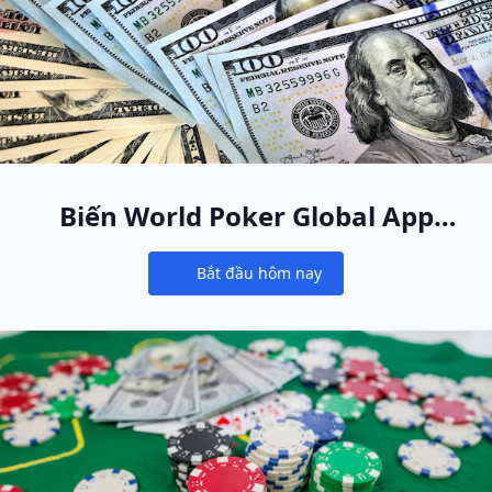
Biến World Poker Global App
thành ngôi nhà poker online
Bắt đầu hôm nay
mới của bạn
Notifications