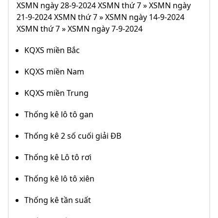
XSMN ngày 28-9-2024 XSMN thứ 7 » XSMN ngày
21-9-2024 XSMN thứ 7 » XSMN ngày 14-9-2024
XSMN thứ 7 » XSMN ngày 7-9-2024
KQXS miền Bắc
KQXS miền Nam
KQXS miền Trung
Thống kê lô tô gan
Thống kê 2 số cuối giải ĐB
Thống kê Lô tô rơi
Thống kê lô tô xiên
Thống kê tần suất