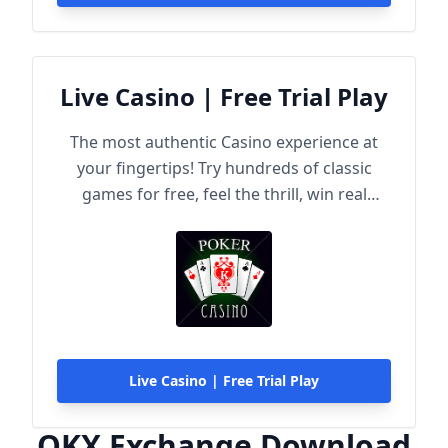
Live Casino | Free Trial Play
The most authentic Casino experience at
your fingertips! Try hundreds of classic
games for free, feel the thrill, win real
rewards!
Live Casino | Free Trial Play
OKX Exchange Download