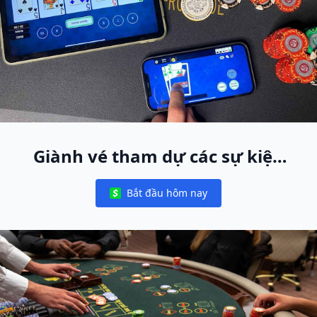
Giành vé tham dự các sự kiện
World Poker Free App trực tiếp
Bắt đầu hôm nay
toàn cầu
Notifications