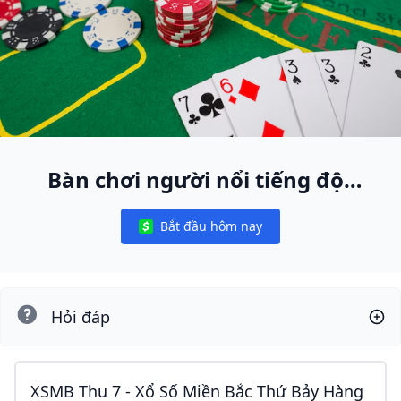
Bàn chơi người nổi tiếng độc
nhất
Bắt đầu hôm nay
Notifications
Hỏi đáp
XSMB Thu 7 - Xổ Số Miền Bắc Thứ Bảy Hàng