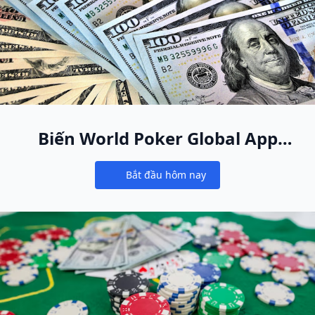
Biến World Poker Global App
thành ngôi nhà poker online
Bắt đầu hôm nay
mới của bạn
Notifications