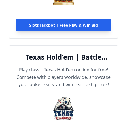
Slots Jackpot | Free Play & Win Big
Texas Hold'em | Battle
Online
Play classic Texas Hold'em online for free!
Compete with players worldwide, showcase
your poker skills, and win real cash prizes!