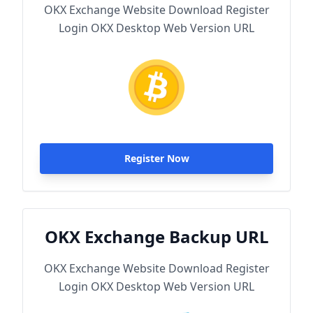
OKX Exchange Website Download Register
Login OKX Desktop Web Version URL
Register Now
OKX Exchange Backup URL
OKX Exchange Website Download Register
Login OKX Desktop Web Version URL