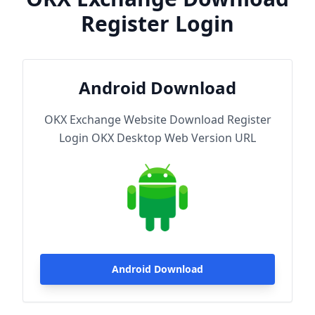
Register Login
Android Download
OKX Exchange Website Download Register
Login OKX Desktop Web Version URL
Android Download