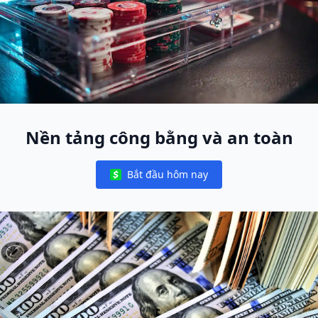
Nền tảng công bằng và an toàn
Bắt đầu hôm nay
Notifications