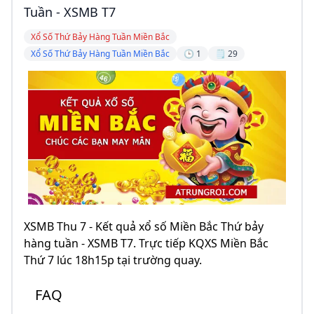
Tuần - XSMB T7
Xổ Số Thứ Bảy Hàng Tuần Miền Bắc
Xổ Số Thứ Bảy Hàng Tuần Miền Bắc
🕒 1
🗒️ 29
XSMB Thu 7 - Kết quả xổ số Miền Bắc Thứ bảy
hàng tuần - XSMB T7. Trực tiếp KQXS Miền Bắc
Thứ 7 lúc 18h15p tại trường quay.
FAQ