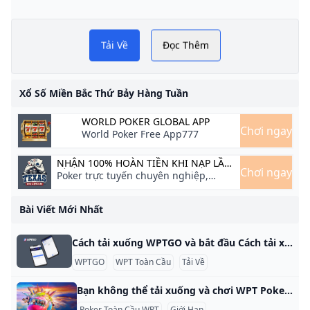
ố
Tải Về
Đọc Thêm
n
ếp
Xổ Số Miền Bắc Thứ Bảy Hàng Tuần
B
WORLD POKER GLOBAL APP
Chơi ngay
World Poker Free App777
NHẬN 100% HOÀN TIỀN KHI NẠP LẦN
Chơi ngay
ĐẦU
Poker trực tuyến chuyên nghiệp,
giành giải thưởng hấp dẫn
Bài Viết Mới Nhất
Cách tải xuống WPTGO và bắt đầu Cách tải xuống WPTGO và bắt đầu với Poker trực tuyến Bắt đầu với WPTGO, nền tảng poker trực tuyến được liên kết với World Poker Tour, thật đơn giản và nhanh chóng. Hãy làm theo các bước đơn giản sau để tải xuống phần mềm và thiết lập tài khoản của bạn. Bước 1: Tải ứng dụng WPTGO Để bắt đầu, hãy nhấp vào nút Tải xuống ngay trên trang web WPTGO.
WPTGO
WPT Toàn Cầu
Tải Về
Bạn không thể tải xuống và chơi WPT Poker Global ở các quốc gia và khu vực bên dưới Người chơi ở hơn 100 quốc gia có thể truy cập WPT Global Poker, nhưng có những hạn chế cụ thể dựa trên quy định của địa phương. Tại sao bạn không thể tải xuống và chơi WPT Poker Global ở các quốc gia và khu vực bên dưới Các quốc gia có thể truy cập WPT Global Người chơi có thể đăng ký và tải xuống WPT Global từ các khu vực sau:
Poker Toàn Cầu WPT
Giới Hạn