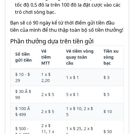
tốc độ 0,5 đô la trên 100 đô la đặt cược vào các
trò chơi sòng bạc.
Bạn sẽ có 90 ngày kể từ thời điểm gửi tiền đầu
tiên của mình để thu thập toàn bộ số tiền thưởng!
Phần thưởng dựa trên tiền gửi
Vé
Vé tiêm vòng
Tiền xu
Số tiền
tiêm
quay toàn
sòng
gửi tiền
MTT
cầu
bạc
$ 10 - $
1 x $
1 x $ 1
$ 3
29
2,20
$ 30 Â $
2 x $ 5
5 x $ 1
$ 5
99
$ 100 Â
1 x $ 10, 2 x $
2 x $ 5
$ 10
$ 499
5
2 x $
$ 500 -
1 x $ 25, 2 x $
11, 1 x
$ 50