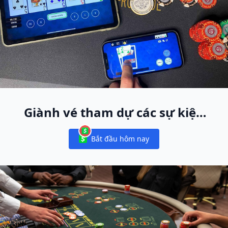
Giành vé tham dự các sự kiện
World Poker Free App trực tiếp
Bắt đầu hôm nay
toàn cầu
Notifications