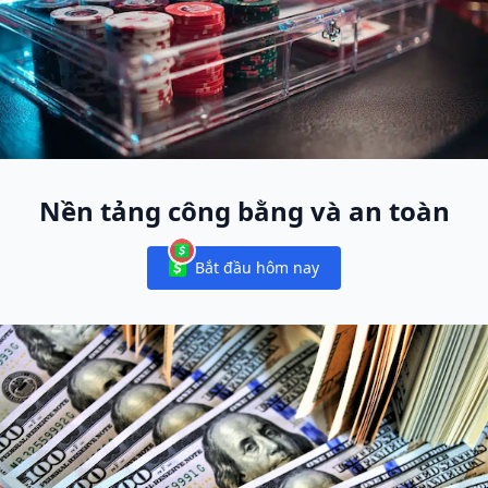
Nền tảng công bằng và an toàn
Bắt đầu hôm nay
Notifications