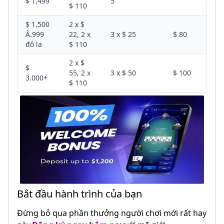
$ 1,499
5
$ 110
$ 1.500
2 x $
Â.999
22, 2 x
3 x $ 25
$ 80
đô la
$ 110
2 x $
$
55, 2 x
3 x $ 50
$ 100
3.000+
$ 110
Bắt đầu hành trình của bạn
Đừng bỏ qua phần thưởng người chơi mới rất hay