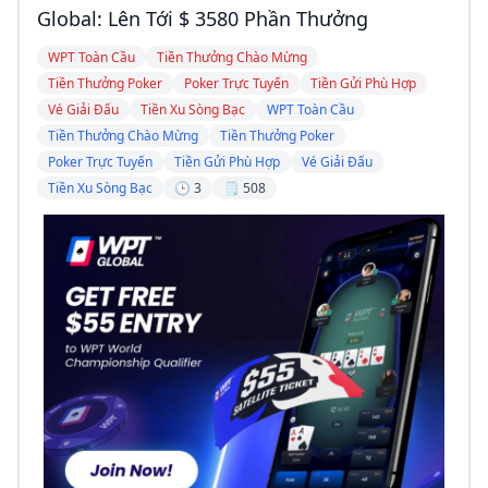
Global: Lên Tới $ 3580 Phần Thưởng
WPT Toàn Cầu
Tiền Thưởng Chào Mừng
Tiền Thưởng Poker
Poker Trực Tuyến
Tiền Gửi Phù Hợp
Vé Giải Đấu
Tiền Xu Sòng Bạc
WPT Toàn Cầu
Tiền Thưởng Chào Mừng
Tiền Thưởng Poker
Poker Trực Tuyến
Tiền Gửi Phù Hợp
Vé Giải Đấu
Tiền Xu Sòng Bạc
🕒 3
🗒️ 508