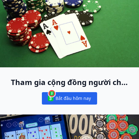
Tham gia cộng đồng người chơi
cash game lớn nhất thế giới
Bắt đầu hôm nay
Notifications