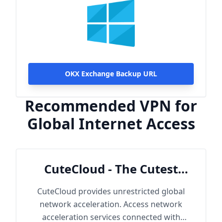
OKX Exchange Backup URL
Recommended VPN for
Global Internet Access
CuteCloud - The Cutest
Cloud
CuteCloud provides unrestricted global
network acceleration. Access network
acceleration services connected with