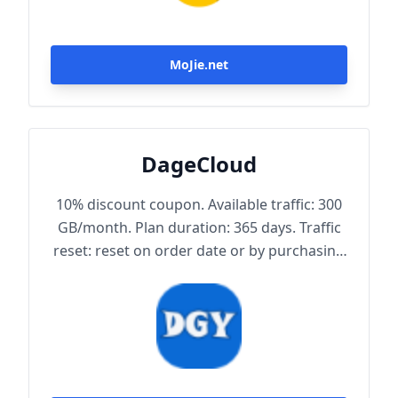
MoJie.net
DageCloud
10% discount coupon. Available traffic: 300
GB/month. Plan duration: 365 days. Traffic
reset: reset on order date or by purchasing
traffic package. Maximum achievable
bandwidth: 1000 Mbps. Node protocol:
Trojan.