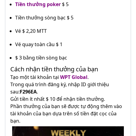
Tiền thưởng poker
$ 5
Tiền thưởng sòng bạc $ 5
Vé $ 2,20 MTT
Vé quay toàn cầu $ 1
$ 3 bằng tiền sòng bạc
Cách nhận tiền thưởng của bạn
Tạo một tài khoản tại
WPT Global
.
Trong quá trình đăng ký, nhập ID giới thiệu
sau:
F296EA
.
Gửi tiền ít nhất $ 10 để nhận tiền thưởng.
Phần thưởng của bạn sẽ được tự động thêm vào
tài khoản của bạn dựa trên số tiền đặt cọc của
bạn.