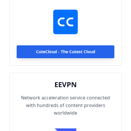
hundreds of content providers worldwide.
With up to 2000Mbps single-line access
capacity and 1000+ high-speed servers
globally, enjoy fast and stable connections
anytime, anywhere.
CuteCloud - The Cutest Cloud
EEVPN
Network acceleration service connected
with hundreds of content providers
worldwide