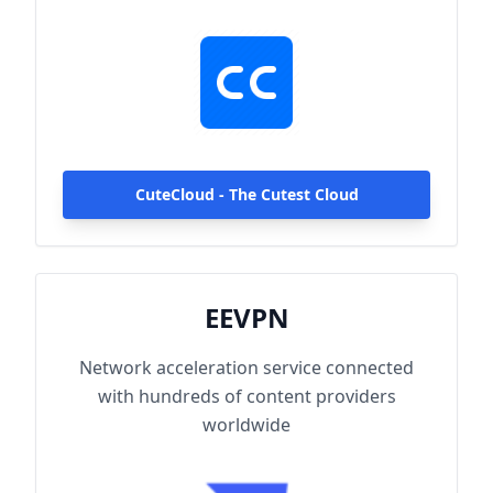
hundreds of content providers worldwide.
With up to 2000Mbps single-line access
capacity and 1000+ high-speed servers
globally, enjoy fast and stable connections
anytime, anywhere.
CuteCloud - The Cutest Cloud
EEVPN
Network acceleration service connected
with hundreds of content providers
worldwide