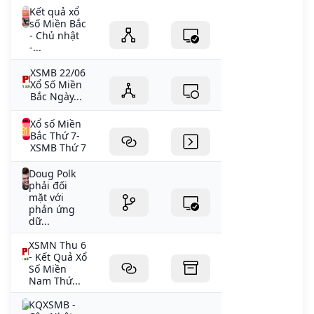
Kết quả xổ
số Miền Bắc
- Chủ nhật
-...
XSMB 22/06
Xổ Số Miền
Bắc Ngày...
Xổ số Miền
Bắc Thứ 7-
XSMB Thứ 7
Doug Polk
phải đối
mặt với
phản ứng
dữ...
XSMN Thu 6
- Kết Quả Xổ
Số Miền
Nam Thứ...
KQXSMB -