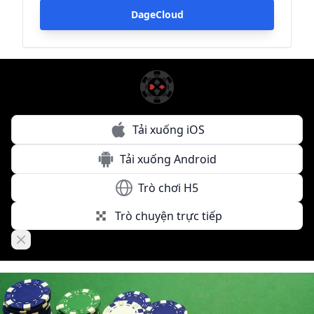
DageCloud
Tải xuống iOS
Tải xuống Android
Trò chơi H5
Trò chuyện trực tiếp
Close banner