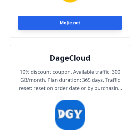
MoJie.net
DageCloud
10% discount coupon. Available traffic: 300
GB/month. Plan duration: 365 days. Traffic
reset: reset on order date or by purchasing
traffic package. Maximum achievable
bandwidth: 1000 Mbps. Node protocol:
Trojan.