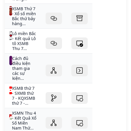
XSMB Thứ 7
- Xổ số miền
Bắc thứ bảy
hàng...
Lô miền Bắc
- Kết quả Lô
tô XSMB
Thu 7...
Cách đủ
điều kiện
tham gia
các sự
kiện...
XSMB thứ 7
- SXMB thứ
7 - KQXSMB
thứ 7 -...
XSMN Thu 4
- Kết Quả Xổ
Số Miền
Nam Thứ...