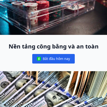
Nền tảng công bằng và an toàn
Bắt đầu hôm nay
Notifications