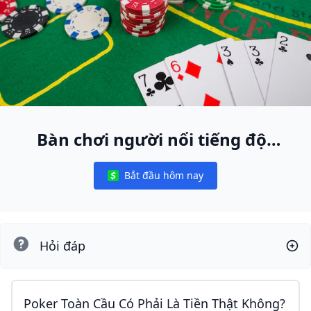
Bàn chơi người nổi tiếng độc
nhất
Bắt đầu hôm nay
Notifications
Hỏi đáp
Poker Toàn Cầu Có Phải Là Tiền Thật Không?