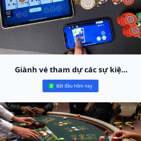
Giành vé tham dự các sự kiện
World Poker Free App trực tiếp
Bắt đầu hôm nay
toàn cầu
Notifications