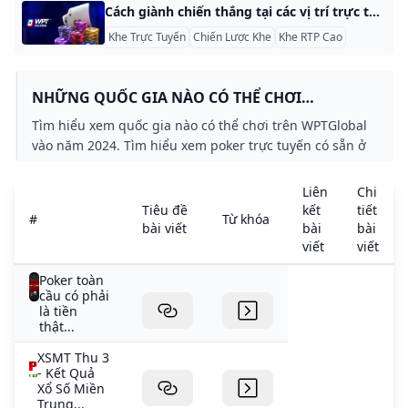
Cách giành chiến thắng tại các vị trí trực tuyến vào năm 2025 với WPT Global Các khe trực tuyến phổ biến hơn bao giờ hết, nhưng chiến thắng vẫn không chỉ là may mắn. Hướng dẫn này phá vỡ năm mẹo thực sự mà bạn có thể sử dụng để cung cấp cho mình một lợi thế đặc biệt khi chơi trên các nền tảng đáng tin cậy như WPT Global. Chọn các khe RTP cao RTP cho bạn biết số tiền được đặt trên một khe được trả lại cho người chơi theo thời gian.
Khe Trực Tuyến
Chiến Lược Khe
Khe RTP Cao
NHỮNG QUỐC GIA NÀO CÓ THỂ CHƠI
WPTGLOBAL VÀO NĂM 2024?
Tìm hiểu xem quốc gia nào có thể chơi trên WPTGlobal
vào năm 2024. Tìm hiểu xem poker trực tuyến có sẵn ở
đâu và khu vực nào bị hạn chế.
Liên
Chi
Tiêu đề
kết
tiết
#
Từ khóa
bài viết
bài
bài
viết
viết
Poker toàn
cầu có phải
là tiền
thật...
XSMT Thu 3
- Kết Quả
Xổ Số Miền
Trung...