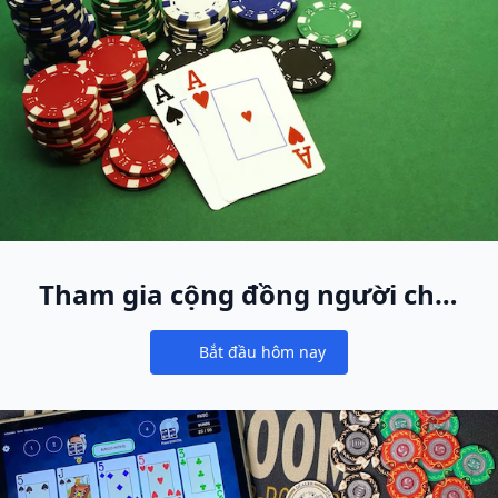
Tham gia cộng đồng người chơi
cash game lớn nhất thế giới
Bắt đầu hôm nay
Notifications