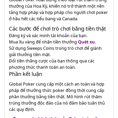
thưởng của Hoa Kỳ, khiến nó trở thành một nền
tảng hợp pháp và hợp pháp cho người chơi poker
ở hầu hết các tiểu bang và Canada.
Các bước để chơi trò chơi bằng tiền thật
Đăng ký và xác minh tài khoản của bạn.
Mua Xu vàng để nhận tiền thưởng
Quét xu
.
Sử dụng Sweeps Coins trong trò chơi để giành
giải thưởng tiền mặt.
Đổi tiền thắng cược của bạn thông qua các
phương thức thanh toán an toàn.
Phần kết luận
Global Poker cung cấp một cách an toàn và hợp
pháp để thưởng thức poker đồng thời cung cấp
phần thưởng bằng tiền thật. Mô hình rút thăm
trúng thưởng độc đáo của nó đảm bảo tuân thủ
các quy định.