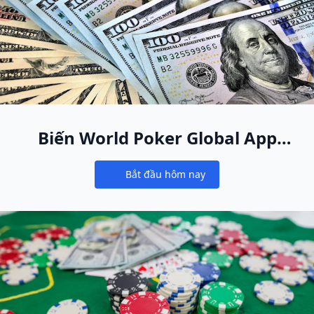
Biến World Poker Global App
thành ngôi nhà poker online
Bắt đầu hôm nay
mới của bạn
Notifications