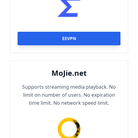
EEVPN
MoJie.net
Supports streaming media playback. No
limit on number of users. No expiration
time limit. No network speed limit.