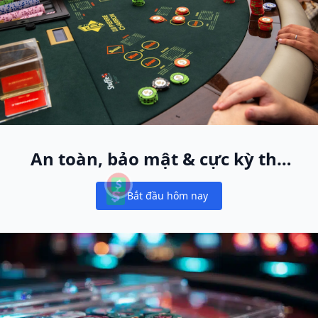
An toàn, bảo mật & cực kỳ thú
vị
Bắt đầu hôm nay
Notifications