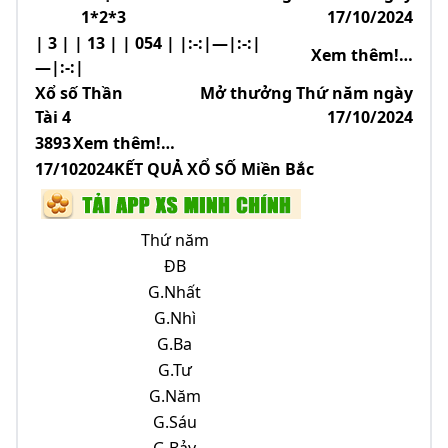
1*2*3
17/10/2024
| 3 | | 13 | | 054 | |:-:|—|:-:|
Xem thêm!…
—|:-:|
Xổ số Thần
Mở thưởng Thứ năm ngày
Tài 4
17/10/2024
3893
Xem thêm!…
17/102024KẾT QUẢ XỔ SỐ Miền Bắc
Thứ năm
ĐB
G.Nhất
G.Nhì
G.Ba
G.Tư
G.Năm
G.Sáu
G.Bảy