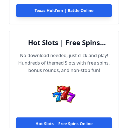
Texas Hold'em | Battle Online
Hot Slots | Free Spins
Online
No download needed, just click and play!
Hundreds of themed Slots with free spins,
bonus rounds, and non-stop fun!
Hot Slots | Free Spins Online