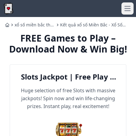
Ope
xổ số miền bắc thứ
Kết quả xổ số Miền Bắc - Xổ Số
Home
bảy hàng tuần
Minh Chính MinhChinh.com
FREE Games to Play –
Download Now & Win Big!
Slots Jackpot | Free Play &
Win Big
Huge selection of free Slots with massive
jackpots! Spin now and win life-changing
prizes. Instant play, real excitement!