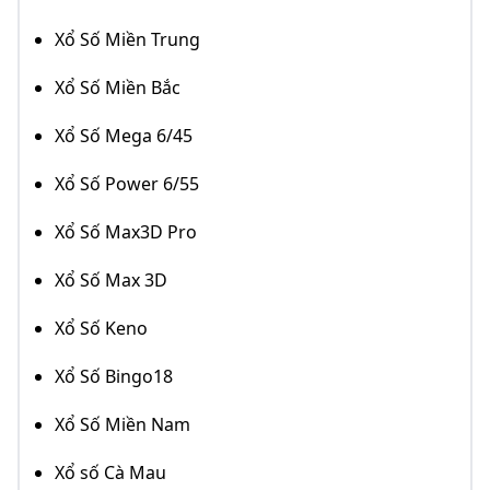
Xổ Số Miền Trung
Xổ Số Miền Bắc
Xổ Số Mega 6/45
Xổ Số Power 6/55
Xổ Số Max3D Pro
Xổ Số Max 3D
Xổ Số Keno
Xổ Số Bingo18
Xổ Số Miền Nam
Xổ số Cà Mau