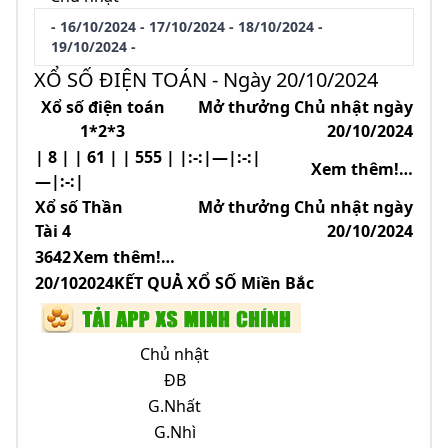
- 16/10/2024 - 17/10/2024 - 18/10/2024 -
19/10/2024 -
XỔ SỐ ĐIỆN TOÁN - Ngày 20/10/2024
Xổ số điện toán
Mở thưởng Chủ nhật ngày
1*2*3
20/10/2024
| 8 | | 61 | | 555 | |:-:|—|:-:|
Xem thêm!…
—|:-:|
Xổ số Thần
Mở thưởng Chủ nhật ngày
Tài 4
20/10/2024
3642
Xem thêm!…
20/102024KẾT QUẢ XỔ SỐ Miền Bắc
Chủ nhật
ĐB
G.Nhất
G.Nhì