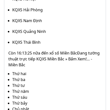
KQXS Hải Phòng
KQXS Nam Định
KQXS Quảng Ninh
KQXS Thái Bình
Còn 16:13:25 nữa đến xổ số Miền BắcĐang tường
thuật trực tiếp KQXS Miền Bắc » Bấm Xem!… -
Miền Bắc
Thứ hai
Thứ ba
Thứ tư
Thứ năm
Thứ sáu
Thứ bảy
Chủ nhật