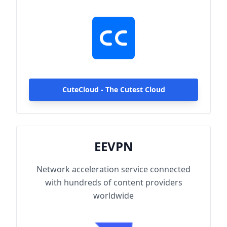
hundreds of content providers worldwide.
With up to 2000Mbps single-line access
capacity and 1000+ high-speed servers
globally, enjoy fast and stable connections
anytime, anywhere.
CuteCloud - The Cutest Cloud
EEVPN
Network acceleration service connected
with hundreds of content providers
worldwide