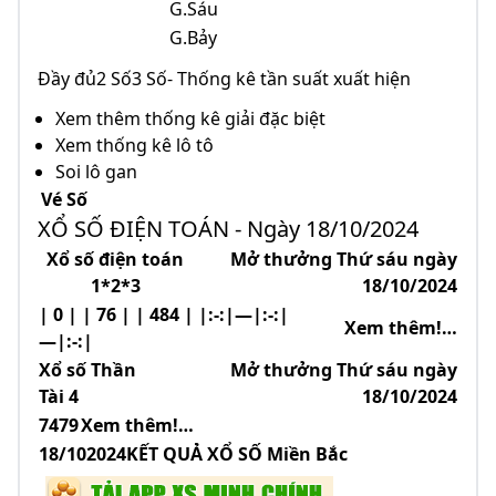
G.Sáu
G.Bảy
Đầy đủ2 Số3 Số- Thống kê tần suất xuất hiện
Xem thêm thống kê giải đặc biệt
Xem thống kê lô tô
Soi lô gan
Vé Số
XỔ SỐ ĐIỆN TOÁN - Ngày 18/10/2024
Xổ số điện toán
Mở thưởng Thứ sáu ngày
1*2*3
18/10/2024
| 0 | | 76 | | 484 | |:-:|—|:-:|
Xem thêm!…
—|:-:|
Xổ số Thần
Mở thưởng Thứ sáu ngày
Tài 4
18/10/2024
7479
Xem thêm!…
18/102024KẾT QUẢ XỔ SỐ Miền Bắc