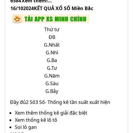
6584
Xem thêm!…
16/102024KẾT QUẢ XỔ SỐ Miền Bắc
Thứ tư
ĐB
G.Nhất
G.Nhì
G.Ba
G.Tư
G.Năm
G.Sáu
G.Bảy
Đầy đủ2 Số3 Số- Thống kê tần suất xuất hiện
Xem thêm thống kê giải đặc biệt
Xem thống kê lô tô
Soi lô gan