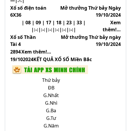
—|:-:|
Xổ số điện toán
Mở thưởng Thứ bảy Ngày
6X36
19/10/2024
| 08 | 09 | 17 | 18 | 23 | 33 |
Xem
|:-:|:-:|:-:|:-:|:-:|:-:|
thêm!…
Xổ số Thần
Mở thưởng Thứ bảy ngày
Tài 4
19/10/2024
2894
Xem thêm!…
19/102024KẾT QUẢ XỔ SỐ Miền Bắc
Thứ bảy
ĐB
G.Nhất
G.Nhì
G.Ba
G.Tư
G.Năm