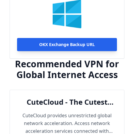
OKX Exchange Backup URL
Recommended VPN for
Global Internet Access
CuteCloud - The Cutest
Cloud
CuteCloud provides unrestricted global
network acceleration. Access network
acceleration services connected with