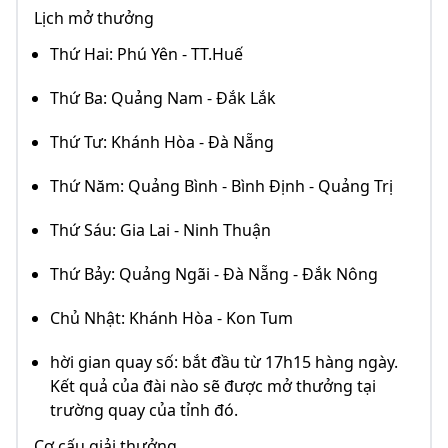
Lịch mở thưởng
Thứ Hai: Phú Yên - TT.Huế
Thứ Ba: Quảng Nam - Đắk Lắk
Thứ Tư: Khánh Hòa - Đà Nẵng
Thứ Năm: Quảng Bình - Bình Định - Quảng Trị
Thứ Sáu: Gia Lai - Ninh Thuận
Thứ Bảy: Quảng Ngãi - Đà Nẵng - Đắk Nông
Chủ Nhật: Khánh Hòa - Kon Tum
hời gian quay số: bắt đầu từ 17h15 hàng ngày.
Kết quả của đài nào sẽ được mở thưởng tại
trường quay của tỉnh đó.
Cơ cấu giải thưởng