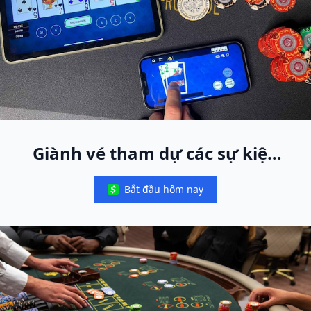
Giành vé tham dự các sự kiện
World Poker Free App trực tiếp
Bắt đầu hôm nay
toàn cầu
Notifications