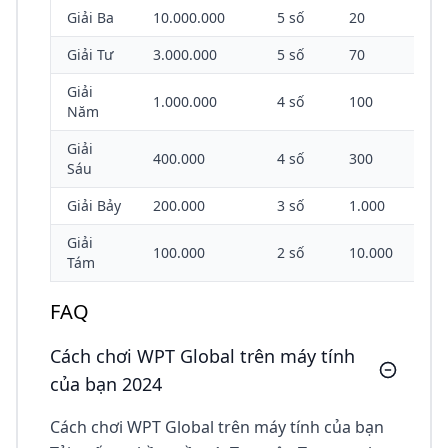
Giải Ba
10.000.000
5 số
20
Giải Tư
3.000.000
5 số
70
Giải
1.000.000
4 số
100
Năm
Giải
400.000
4 số
300
Sáu
Giải Bảy
200.000
3 số
1.000
Giải
100.000
2 số
10.000
Tám
FAQ
Cách chơi WPT Global trên máy tính
của bạn 2024
Cách chơi WPT Global trên máy tính của bạn