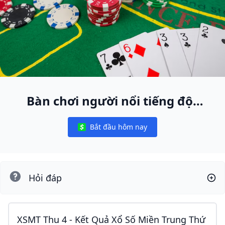
Bàn chơi người nổi tiếng độc
nhất
Bắt đầu hôm nay
Notifications
Hỏi đáp
XSMT Thu 4 - Kết Quả Xổ Số Miền Trung Thứ