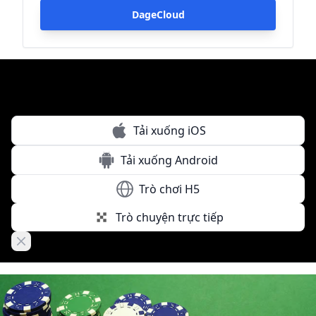
DageCloud
Tải xuống iOS
Tải xuống Android
Trò chơi H5
Trò chuyện trực tiếp
Close banner