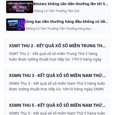
Bitstarz không cần tiền thưởng lên tới 5 BTC và 200 vòng quay miễn phí Mở khóa Mã thưởng BitStarz: Hướng dẫn cho người chơi Poker Nếu bạn đang tìm cách nâng cao trải nghiệm chơi trò chơi trực tuyến của mình, Mã thưởng BitStarzÂ mang đến cơ hội thú vị cho người chơi mới. Hướng dẫn này sẽ hướng dẫn bạn những lợi ích của việc sử dụng mã khuyến mãi BitStarz, cách nhận tiền thưởng và lý do tại sao đây là lựa chọn tuyệt vời cho những người đam mê poker.
Không Có Tiền Thưởng Tiền Gửi
Tiền Thưởng Bitstarz
Sòng bạc tiền thưởng hàng đầu không có tiền gửi vào năm 2025: Chơi và giành chiến thắng mà không chi tiêu một xu Vào năm 2025, các sòng bạc trực tuyến đang cung cấp nhiều tiền thưởng hơn bao giờ hết. Những phần thưởng này cho phép người chơi thử các trò chơi và giành được tiền thật mà không cần đặt cọc ban đầu. Dưới đây là một cái nhìn về một số sòng bạc tiền thưởng không có tiền gửi hàng đầu trong năm nay: 1. WPT Global Â độc quyền không có tiền thưởng tiền gửi cho người chơi mới Ưu điểm:
Không Có Tiền Thưởng Tiền Thưởng Sòng Bạc
WPT Toàn Cầu
XSMT THU 2 - KẾT QUẢ XỔ SỐ MIỀN TRUNG THỨ
2 HÀNG TUẦN
XSMT Thu 2 - Kết quả xổ số miền Trung Thứ 2 hàng
tuần được tường thuật trực tiếp lúc 17h15 hàng ngày
SXMT Thu 2 KQXSMT Thu 2 XSMTR Thứ 2
XSMN THU 3 - KẾT QUẢ XỔ SỐ MIỀN NAM THỨ 3
HÀNG TUẦN
XSMN Thu 3 - Kết quả xổ số miền Nam Thứ 3 hàng tuần
được tường thuật trực tiếp lúc 16h10 hàng ngày SXMN
Thu 3 KQXSMN Thu 3
XSMN THU 5 - KẾT QUẢ XỔ SỐ MIỀN NAM THỨ 5
HÀNG TUẦN
XSMN Thu 5 - Kết quả xổ số miền Nam Thứ 5 hàng tuần