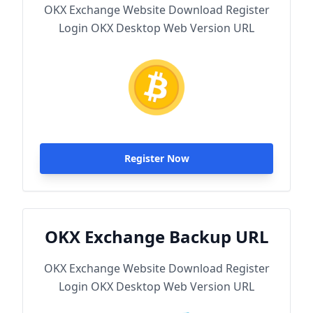
OKX Exchange Website Download Register
Login OKX Desktop Web Version URL
Register Now
OKX Exchange Backup URL
OKX Exchange Website Download Register
Login OKX Desktop Web Version URL