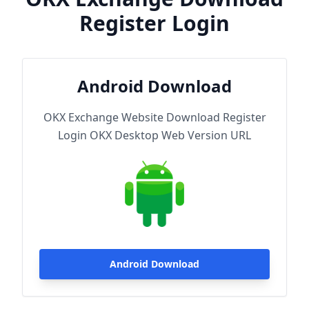
Register Login
Android Download
OKX Exchange Website Download Register
Login OKX Desktop Web Version URL
Android Download