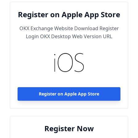
Register on Apple App Store
OKX Exchange Website Download Register
Login OKX Desktop Web Version URL
Register on Apple App Store
Register Now