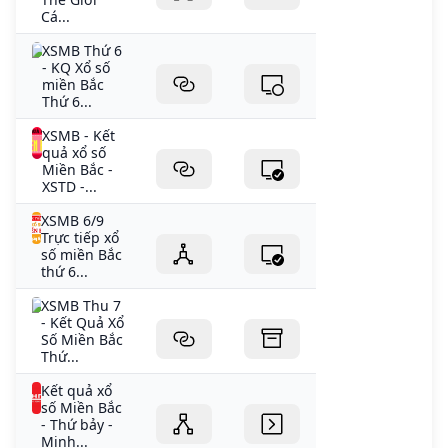
Cá...
XSMB Thứ 6
- KQ Xổ số
miền Bắc
Thứ 6...
XSMB - Kết
quả xổ số
Miền Bắc -
XSTD -...
XSMB 6/9
Trực tiếp xổ
số miền Bắc
thứ 6...
XSMB Thu 7
- Kết Quả Xổ
Số Miền Bắc
Thứ...
Kết quả xổ
số Miền Bắc
- Thứ bảy -
Minh...