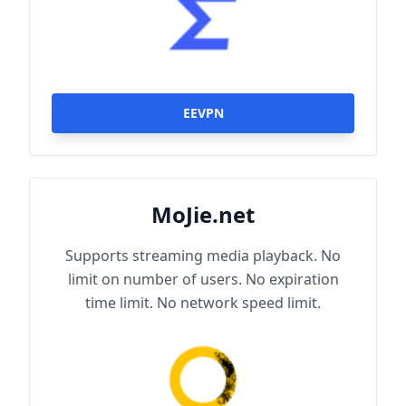
EEVPN
MoJie.net
Supports streaming media playback. No
limit on number of users. No expiration
time limit. No network speed limit.