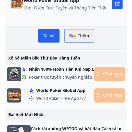
World Poker Global App
Chơi Poker Trực Tuyến và Thắng Tiền Thật.
ố
Tải Về
Đọc Thêm
n
ếp
Xổ Số Miền Bắc Thứ Bảy Hàng Tuần
B
Nhận 100% Hoàn Tiền Khi Nạp Lần Đầu
Chơi ngay
Poker trực tuyến chuyên nghiệp, giành giải thưởng
World Poker Global App
Chơi ngay
World Poker Free App777
Bài Viết Mới Nhất
Cách tải xuống WPTGO và bắt đầu Cách tải xuống WPTGO và bắt đầu với Poker trực tuyến Bắt đầu với WPTGO, nền tảng poker trực tuyến được liên kết với World Poker Tour, thật đơn giản và nhanh chóng. Hãy làm theo các bước đơn giản sau để tải xuống phần mềm và thiết lập tài khoản của bạn. Bước 1: Tải ứng dụng WPTGO Để bắt đầu, hãy nhấp vào nút Tải xuống ngay trên trang web WPTGO.