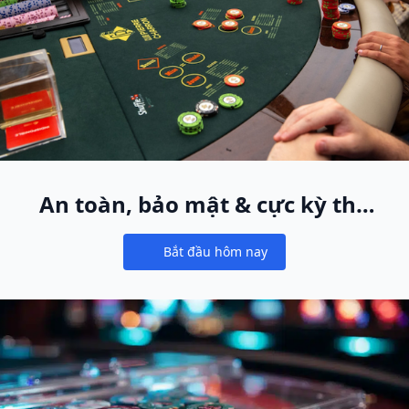
An toàn, bảo mật & cực kỳ thú
vị
Bắt đầu hôm nay
Notifications