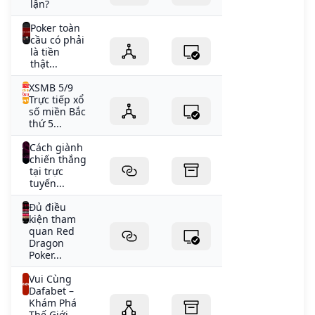
lận?
Poker toàn
cầu có phải
là tiền
thật...
XSMB 5/9
Trực tiếp xổ
số miền Bắc
thứ 5...
Cách giành
chiến thắng
tại trực
tuyến...
Đủ điều
kiện tham
quan Red
Dragon
Poker...
Vui Cùng
Dafabet –
Khám Phá
Thế Giới