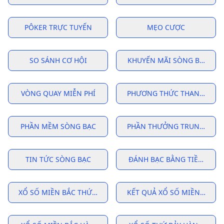
PÔKER TRỰC TUYẾN
MẸO CƯỢC
SO SÁNH CƠ HỘI
KHUYẾN MÃI SÒNG BẠC
VÒNG QUAY MIỄN PHÍ
PHƯƠNG THỨC THANH TOÁ
PHẦN MỀM SÒNG BẠC
PHẦN THƯỞNG TRUNG THÀ
TIN TỨC SÒNG BẠC
ĐÁNH BẠC BẰNG TIỀN THẬT
XỔ SỐ MIỀN BẮC THỨ BẢY HÀNG TUẦN
KẾT QUẢ XỔ SỐ MIỀN BẮC 