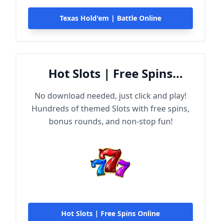
Texas Hold'em | Battle Online
Hot Slots | Free Spins
Online
No download needed, just click and play!
Hundreds of themed Slots with free spins,
bonus rounds, and non-stop fun!
Hot Slots | Free Spins Online