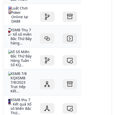
Luật Chơi
Poker
Online tại
DA88
XSMB Thu 7
- Xổ số miền
Bắc Thứ Bảy
hàng...
Xổ Số Miền
Bắc Thứ Bảy
Hàng Tuần -
Sổ KQ...
XSMB 7/8
KQXSMB
7/8/2023
Trực tiếp
Kết...
XSMB thu 7
- Kết quả Xổ
số Miền Bắc
Thứ...