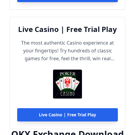
Live Casino | Free Trial Play
The most authentic Casino experience at
your fingertips! Try hundreds of classic
games for free, feel the thrill, win real
rewards!
Live Casino | Free Trial Play
OKX Exchange Download