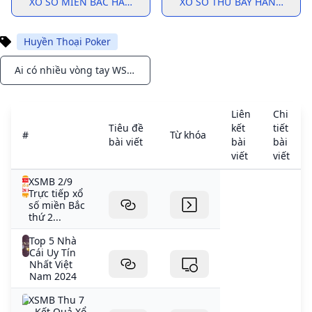
XỔ SỐ MIỀN BẮC HÀNG TUẦN THỨ BẢY
XỔ SỐ THỨ BẢY HÀNG TUẦN
Huyền Thoại Poker
Ai có nhiều vòng tay WSOP nhất?
Notifications
Liên
Chi
Tiêu đề
kết
tiết
#
Từ khóa
bài viết
bài
bài
viết
viết
XSMB 2/9
Trực tiếp xổ
số miền Bắc
thứ 2...
Top 5 Nhà
Cái Uy Tín
Nhất Việt
Nam 2024
XSMB Thu 7
- Kết Quả Xổ