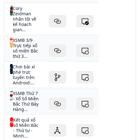
Cory
Zeidman
nhận tội về
kế hoạch
gian...
XSMB 3/9
Trực tiếp xổ
số miền Bắc
thứ 3...
Chơi bài xì
phé trực
tuyến trên
Android:...
XSMB Thứ 7
- Xổ Số Miền
Bắc Thứ Bảy
Hàng...
Kết quả xổ
số Miền Bắc
- Thứ tư -
Minh...