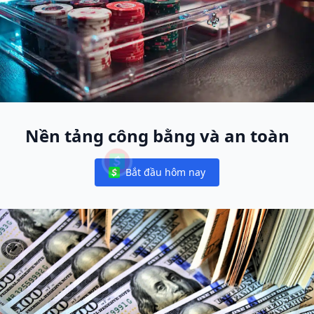
Nền tảng công bằng và an toàn
Bắt đầu hôm nay
Notifications