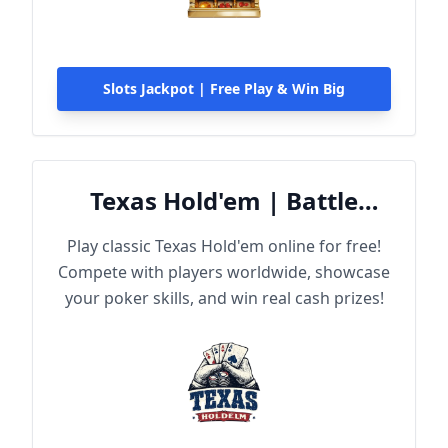
Slots Jackpot | Free Play & Win Big
Texas Hold'em | Battle
Online
Play classic Texas Hold'em online for free!
Compete with players worldwide, showcase
your poker skills, and win real cash prizes!