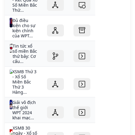
Số Miền Bắc
Thứ...
Đủ điều
kiện cho sự
kiện chính
của WPT...
Tin tức xổ
số miền Bắc
thứ bảy: Cơ
cấu...
XSMB Thứ 3
- Xổ Số
Miền Bắc
Thứ 3
Hàng...
Giải vô địch
thế giới
WPT 2024
khai mạc...
XSMB 30
ngày - Xổ số