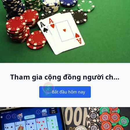
Tham gia cộng đồng người chơi
cash game lớn nhất thế giới
Bắt đầu hôm nay
Notifications