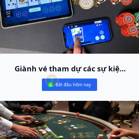
Giành vé tham dự các sự kiện
World Poker Free App trực tiếp
Bắt đầu hôm nay
toàn cầu
Notifications