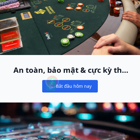
An toàn, bảo mật & cực kỳ thú
vị
Bắt đầu hôm nay
Notifications