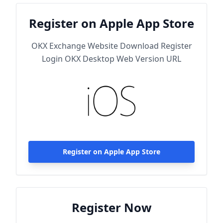
Register on Apple App Store
OKX Exchange Website Download Register
Login OKX Desktop Web Version URL
Register on Apple App Store
Register Now