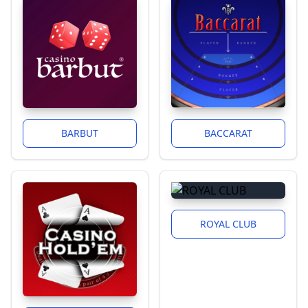
BARBUT
BACCARAT
ROYAL CLUB